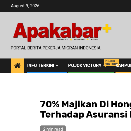
Skip
August 9, 2026
to
content
PORTAL BERITA PEKERJA MIGRAN INDONESIA
POJOK
VICTORY
INFO TERKINI
POJOK VICTORY
KAMPU
70% Majikan Di Hon
Terhadap Asuransi
2 min read