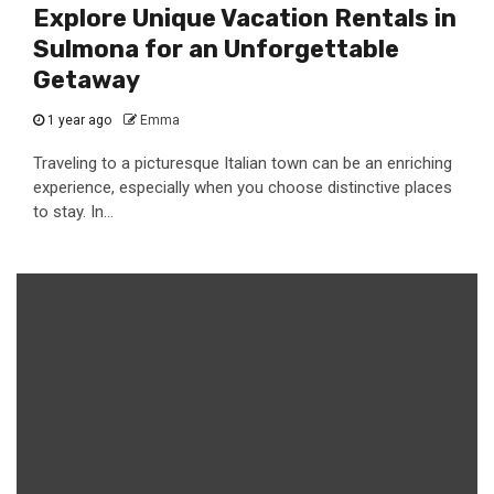
Explore Unique Vacation Rentals in
Sulmona for an Unforgettable
Getaway
1 year ago
Emma
Traveling to a picturesque Italian town can be an enriching
experience, especially when you choose distinctive places
to stay. In...