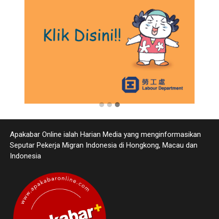
Apakabar Online ialah Harian Media yang menginformasikan
Seputar Pekerja Migran Indonesia di Hongkong, Macau dan
Indonesia