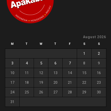
August 2026
M
T
W
T
F
S
S
1
2
3
4
5
6
7
8
9
10
11
12
13
14
15
16
17
18
19
20
21
22
23
24
25
26
27
28
29
30
31