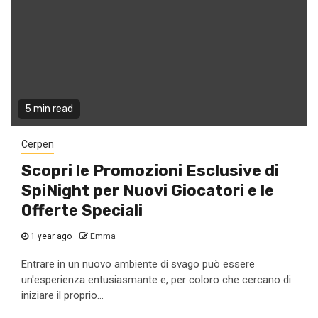
5 min read
Cerpen
Scopri le Promozioni Esclusive di
SpiNight per Nuovi Giocatori e le
Offerte Speciali
1 year ago
Emma
Entrare in un nuovo ambiente di svago può essere
un'esperienza entusiasmante e, per coloro che cercano di
iniziare il proprio...