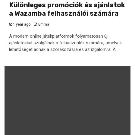
Különleges promóciók és ajánlatok
a Wazamba felhasználói számára
1 year ago
Emma
A modern online játékplatformok folyamatosan új
ajánlatokkal szolgálnak a felhasználók számára, amelyek
lehetőséget adnak a szórakozásra és az izgalomra. A...