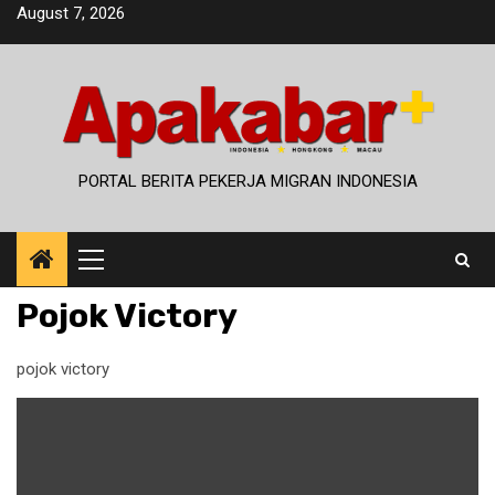
Skip
August 7, 2026
to
content
PORTAL BERITA PEKERJA MIGRAN INDONESIA
Primary
Menu
Pojok Victory
pojok victory