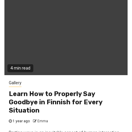
4 min read
Gallery
Learn How to Properly Say
Goodbye in Finnish for Every
Situation
1 year ago
Emma