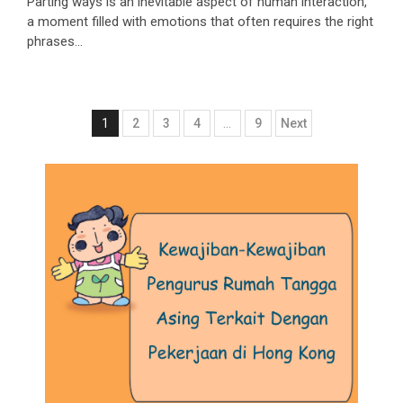
Parting ways is an inevitable aspect of human interaction,
a moment filled with emotions that often requires the right
phrases...
Posts
1
2
3
4
…
9
Next
pagination