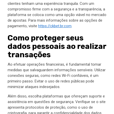
clientes tenham uma experiência tranquila. Com um
compromisso firme com a segurança e a transparência, a
plataforma se coloca como uma opção viável no mercado
de apostas. Para mais informações sobre as opções de
pagamento, visite
https://ckbet.br.com
.
Como proteger seus
dados pessoais ao realizar
transações
Ao efetuar operações financeiras, é fundamental tomar
medidas que salvaguardem informações sensíveis. Utilizar
conexões seguras, como redes Wi-Fi confiáveis, é um
primeiro passo. Evitar o uso de redes públicas pode
minimizar ataques indesejados.
Além disso, escolha plataformas que ofereçam suporte e
assistência em questões de segurança. Verifique se o site
apresenta protocolos de proteção, como o uso de
criptografia, para garantir a confidencialidade dos dados.