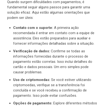
Quando surgem dificuldades com pagamentos, é
fundamental seguir alguns passos para garantir uma
solução eficaz. Aqui estão algumas orientações que
podem ser úteis:
Contato com o suporte:
A primeira ação
recomendada é entrar em contato com a equipe de
assistência. Eles estão preparados para auxiliar e
fornecer informações detalhadas sobre a situação.
Verificação de dados:
Confirme se todas as
informações fornecidas durante o processo de
pagamento estão corretas. Isso inclui detalhes do
cartão e dados pessoais. Um erro simples pode
causar problemas.
Uso de criptomoedas:
Se você estiver utilizando
criptomoedas, verifique se a transferência foi
concluída e se você recebeu a confirmação de
pagamento. Isso pode evitar confusões.
Opções de pagamento:
Explore diferentes métodos