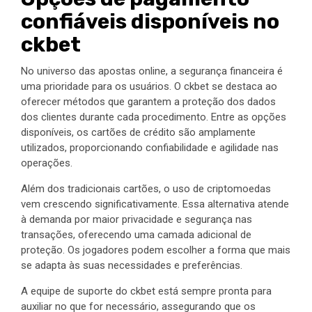
confiáveis disponíveis no
ckbet
No universo das apostas online, a segurança financeira é
uma prioridade para os usuários. O ckbet se destaca ao
oferecer métodos que garantem a proteção dos dados
dos clientes durante cada procedimento. Entre as opções
disponíveis, os cartões de crédito são amplamente
utilizados, proporcionando confiabilidade e agilidade nas
operações.
Além dos tradicionais cartões, o uso de criptomoedas
vem crescendo significativamente. Essa alternativa atende
à demanda por maior privacidade e segurança nas
transações, oferecendo uma camada adicional de
proteção. Os jogadores podem escolher a forma que mais
se adapta às suas necessidades e preferências.
A equipe de suporte do ckbet está sempre pronta para
auxiliar no que for necessário, assegurando que os