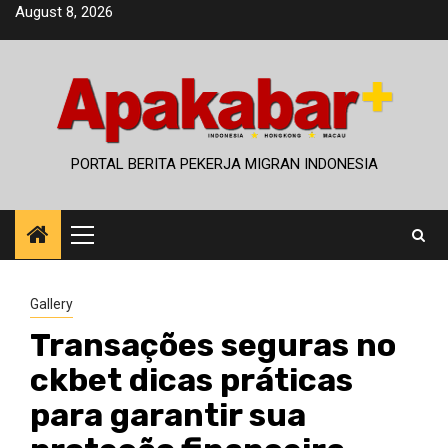
Skip
August 8, 2026
to
content
PORTAL BERITA PEKERJA MIGRAN INDONESIA
Primary
Menu
Gallery
Transações seguras no
ckbet dicas práticas
para garantir sua