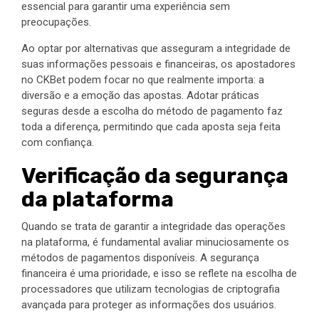
essencial para garantir uma experiência sem
preocupações.
Ao optar por alternativas que asseguram a integridade de
suas informações pessoais e financeiras, os apostadores
no CKBet podem focar no que realmente importa: a
diversão e a emoção das apostas. Adotar práticas
seguras desde a escolha do método de pagamento faz
toda a diferença, permitindo que cada aposta seja feita
com confiança.
Verificação da segurança
da plataforma
Quando se trata de garantir a integridade das operações
na plataforma, é fundamental avaliar minuciosamente os
métodos de pagamentos disponíveis. A segurança
financeira é uma prioridade, e isso se reflete na escolha de
processadores que utilizam tecnologias de criptografia
avançada para proteger as informações dos usuários.