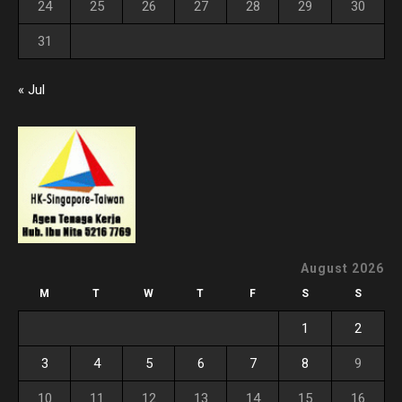
24
25
26
27
28
29
30
31
« Jul
August 2026
M
T
W
T
F
S
S
1
2
3
4
5
6
7
8
9
10
11
12
13
14
15
16