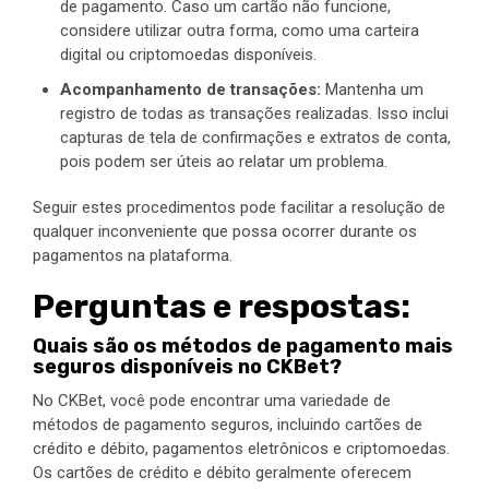
de pagamento. Caso um cartão não funcione,
considere utilizar outra forma, como uma carteira
digital ou criptomoedas disponíveis.
Acompanhamento de transações:
Mantenha um
registro de todas as transações realizadas. Isso inclui
capturas de tela de confirmações e extratos de conta,
pois podem ser úteis ao relatar um problema.
Seguir estes procedimentos pode facilitar a resolução de
qualquer inconveniente que possa ocorrer durante os
pagamentos na plataforma.
Perguntas e respostas:
Quais são os métodos de pagamento mais
seguros disponíveis no CKBet?
No CKBet, você pode encontrar uma variedade de
métodos de pagamento seguros, incluindo cartões de
crédito e débito, pagamentos eletrônicos e criptomoedas.
Os cartões de crédito e débito geralmente oferecem