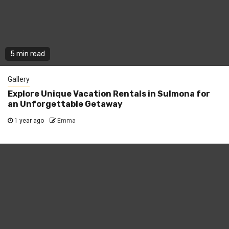
5 min read
Gallery
Explore Unique Vacation Rentals in Sulmona for
an Unforgettable Getaway
1 year ago
Emma