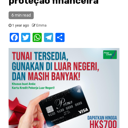
proteção financeira
6 min read
1 year ago
Emma
Facebook
Twitter
WhatsApp
Telegram
Share