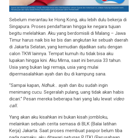
Sebelum merantau ke Hong Kong, aku lebih dulu bekerja di
Singapura. Proses pendaftaran hingga ke negara tujuan
begitu melelahkan. Aku yang berdomisili di Malang – Jawa
Timur harus naik bis ke bis dan angkutan ke sebuah daerah
di Jakarta Selatan, yang kemudian dijadikan satu dengan
calon TKW lainnya. Tempat kumuh itu tidak bisa aku
lupakan hingga kini. Aku Mirna, saat ini berusia 33 tahun.
Usia yang bukan lagi remaja, usia yang mulai
dipermasalahkan ayah dan ibu di kampung sana.
”Sampai kapan,
Ndhuk
… ayah dan ibu sudah ingin
menimang cucu. Segeralah pulang, uang tidak akan habis
dicari.” Pesan mereka beberapa hari yang lalu lewat
video
call.
Yang akan aku kisahkan ini bukan kisah jombloku,
melainkan sebuah cerita semasa di BLK (Balai latihan
Kerja) Jakarta. Saat proses membuat paspor belum tiba
pada namaku, aku ditawari petugas PJTKI (Perusahaan