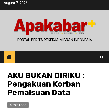
Skip
August 7, 2026
to
content
PORTAL BERITA PEKERJA MIGRAN INDONESIA
Primary
Menu
AKU BUKAN DIRIKU :
Pengakuan Korban
Pemalsuan Data
4 min read