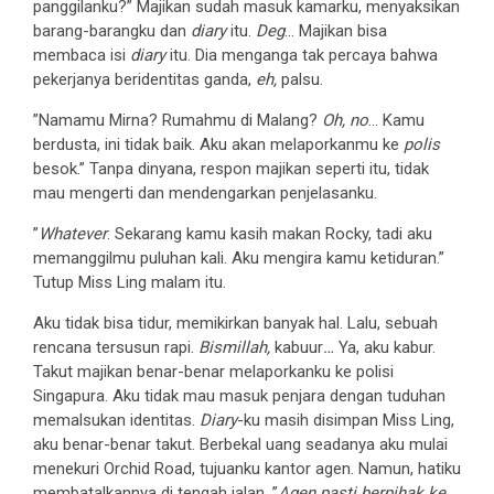
panggilanku?” Majikan sudah masuk kamarku, menyaksikan
barang-barangku dan
diary
itu.
Deg
… Majikan bisa
membaca isi
diary
itu. Dia menganga tak percaya bahwa
pekerjanya beridentitas ganda,
eh,
palsu.
”Namamu Mirna? Rumahmu di Malang?
Oh, no
… Kamu
berdusta, ini tidak baik. Aku akan melaporkanmu ke
polis
besok.” Tanpa dinyana, respon majikan seperti itu, tidak
mau mengerti dan mendengarkan penjelasanku.
”
Whatever
. Sekarang kamu kasih makan Rocky, tadi aku
memanggilmu puluhan kali. Aku mengira kamu ketiduran.”
Tutup Miss Ling malam itu.
Aku tidak bisa tidur, memikirkan banyak hal. Lalu, sebuah
rencana tersusun rapi.
Bismillah,
kabuur
…
Ya, aku kabur.
Takut majikan benar-benar melaporkanku ke polisi
Singapura. Aku tidak mau masuk penjara dengan tuduhan
memalsukan identitas.
Diary
-ku masih disimpan Miss Ling,
aku benar-benar takut. Berbekal uang seadanya aku mulai
menekuri Orchid Road, tujuanku kantor agen. Namun, hatiku
membatalkannya di tengah jalan. ”
Agen pasti berpihak ke