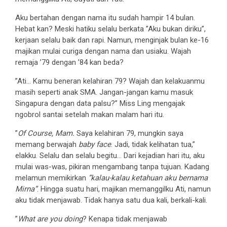
Aku bertahan dengan nama itu sudah hampir 14 bulan.
Hebat kan? Meski hatiku selalu berkata ”Aku bukan diriku”,
kerjaan selalu baik dan rapi. Namun, menginjak bulan ke-16
majikan mulai curiga dengan nama dan usiaku. Wajah
remaja ’79 dengan ’84 kan beda?
”Ati… Kamu beneran kelahiran 79? Wajah dan kelakuanmu
masih seperti anak SMA. Jangan-jangan kamu masuk
Singapura dengan data palsu?” Miss Ling mengajak
ngobrol santai setelah makan malam hari itu.
”
Of Course, Mam.
Saya kelahiran 79, mungkin saya
memang berwajah
baby face
. Jadi, tidak kelihatan tua,”
elakku. Selalu dan selalu begitu… Dari kejadian hari itu, aku
mulai was-was, pikiran mengambang tanpa tujuan. Kadang
melamun memikirkan
”kalau-kalau ketahuan aku bernama
Mirna”
. Hingga suatu hari, majikan memanggilku Ati, namun
aku tidak menjawab. Tidak hanya satu dua kali, berkali-kali.
”
What are you doing
? Kenapa tidak menjawab