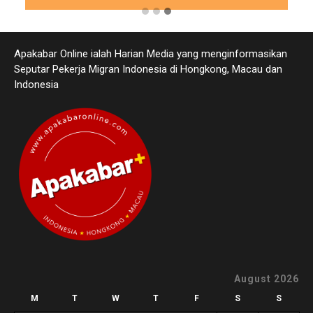
Apakabar Online ialah Harian Media yang menginformasikan
Seputar Pekerja Migran Indonesia di Hongkong, Macau dan
Indonesia
August 2026
M
T
W
T
F
S
S