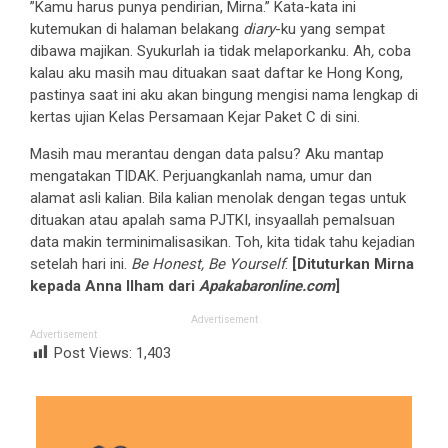
”Kamu harus punya pendirian, Mirna.” Kata-kata ini
kutemukan di halaman belakang
diary
-ku yang sempat
dibawa majikan. Syukurlah ia tidak melaporkanku. Ah
,
coba
kalau aku masih mau dituakan saat daftar ke Hong Kong,
pastinya saat ini aku akan bingung mengisi nama lengkap di
kertas ujian Kelas Persamaan Kejar Paket C di sini.
Masih mau merantau dengan data palsu? Aku mantap
mengatakan TIDAK. Perjuangkanlah nama, umur dan
alamat asli kalian. Bila kalian menolak dengan tegas untuk
dituakan atau apalah sama PJTKI, insyaallah pemalsuan
data makin terminimalisasikan. Toh, kita tidak tahu kejadian
setelah hari ini.
Be Honest, Be Yourself
.
[Dituturkan Mirna
kepada Anna Ilham dari
Apakabaronline.com
]
Advertisement
Advertisement
Post Views:
1,403