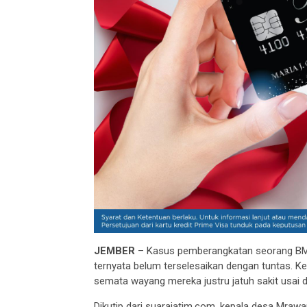
JEMBER
– Kasus pemberangkatan seorang BMI t
ternyata belum terselesaikan dengan tuntas. Ke
semata wayang mereka justru jatuh sakit usai di
Dikutip dari suarajatim.com, kepala desa Mrawa