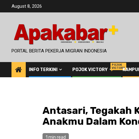
Skip
August 8, 2026
to
content
PORTAL BERITA PEKERJA MIGRAN INDONESIA
POJOK
VICTORY
INFO TERKINI
POJOK VICTORY
KAMPU
Antasari, Tegakah 
Anakmu Dalam Kondi
1 min read