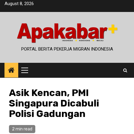
Skip
August 8, 2026
to
content
PORTAL BERITA PEKERJA MIGRAN INDONESIA
Primary
Menu
Asik Kencan, PMI
Singapura Dicabuli
Polisi Gadungan
2 min read