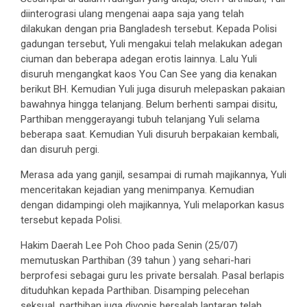
diinterograsi ulang mengenai aapa saja yang telah
dilakukan dengan pria Bangladesh tersebut. Kepada Polisi
gadungan tersebut, Yuli mengakui telah melakukan adegan
ciuman dan beberapa adegan erotis lainnya. Lalu Yuli
disuruh mengangkat kaos You Can See yang dia kenakan
berikut BH. Kemudian Yuli juga disuruh melepaskan pakaian
bawahnya hingga telanjang. Belum berhenti sampai disitu,
Parthiban menggerayangi tubuh telanjang Yuli selama
beberapa saat. Kemudian Yuli disuruh berpakaian kembali,
dan disuruh pergi.
Merasa ada yang ganjil, sesampai di rumah majikannya, Yuli
menceritakan kejadian yang menimpanya. Kemudian
dengan didampingi oleh majikannya, Yuli melaporkan kasus
tersebut kepada Polisi.
Hakim Daerah Lee Poh Choo pada Senin (25/07)
memutuskan Parthiban (39 tahun ) yang sehari-hari
berprofesi sebagai guru les private bersalah. Pasal berlapis
dituduhkan kepada Parthiban. Disamping pelecehan
seksual, parthiban juga divonis bersalah lantaran telah