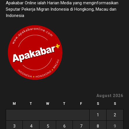
Apakabar Online ialah Harian Media yang menginformasikan
Seputar Pekerja Migran Indonesia di Hongkong, Macau dan
Indonesia
August 2026
M
T
W
T
F
S
S
1
2
3
4
5
6
7
8
9