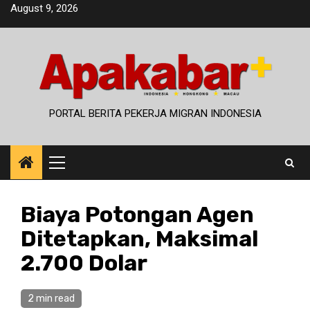
Skip
August 9, 2026
to
content
PORTAL BERITA PEKERJA MIGRAN INDONESIA
Primary
Menu
Biaya Potongan Agen
Ditetapkan, Maksimal
2.700 Dolar
2 min read