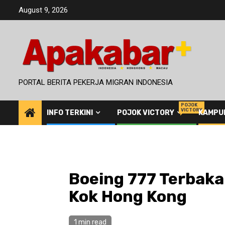
Skip
August 9, 2026
to
content
PORTAL BERITA PEKERJA MIGRAN INDONESIA
POJOK
VICTORY
INFO TERKINI
POJOK VICTORY
KAMPU
Boeing 777 Terbaka
Kok Hong Kong
1 min read