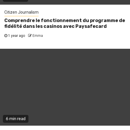
Citizen Journalism
Comprendre le fonctionnement du programme de
fidélité dans les casinos avec Paysafecard
1 year ago
Emma
6 min read