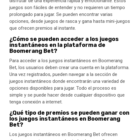
disfrutar de una experiencia rápida y emocionante. Estos
juegos son fáciles de entender y no requieren un tiempo
prolongado para jugar. Se pueden encontrar varias
opciones, desde juegos de rasca y gana hasta mini-juegos
que ofrecen premios al instante.
¿Cómo se pueden acceder a los juegos
instantáneos en la plataforma de
Boomerang Bet?
Para acceder a los juegos instantáneos en Boomerang
Bet, los usuarios deben crear una cuenta en la plataforma.
Una vez registrados, pueden navegar a la sección de
juegos instantáneos donde encontrarán una variedad de
opciones disponibles para jugar. Todo el proceso es
simple y se puede hacer desde cualquier dispositivo que
tenga conexión a internet.
¿Qué tipo de premios se pueden ganar con
los juegos instantáneos en Boomerang
Bet?
Los juegos instantáneos en Boomerang Bet ofrecen