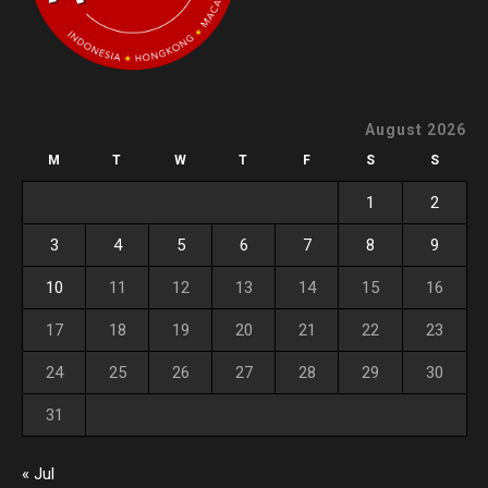
August 2026
M
T
W
T
F
S
S
1
2
3
4
5
6
7
8
9
10
11
12
13
14
15
16
17
18
19
20
21
22
23
24
25
26
27
28
29
30
31
« Jul