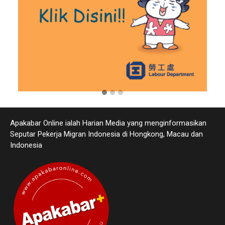
Apakabar Online ialah Harian Media yang menginformasikan
Seputar Pekerja Migran Indonesia di Hongkong, Macau dan
Indonesia