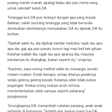
pulang marah-marah, apalagi kalau aku pas minta uang
untuk sekolah” keluh DA.
Tetangga kos DA pun terkejut dengan apa yang terjadi.
Bahkan, salah seorang tetangga yang tidak bersedia
disebutkan identitasnya menyatakan, DA itu dijebak, DA itu
korban.
“Dijebak adek itu, dia dijebak bandar narkoba, ngak tau apa-
apa dia, gaji aja pas-pasan, konon lagi mau beli kek gituan.
Kasihan kalilah dia, ngak tau apa-apanya dia, maunya
bandarnya itu ditangkap, bukan seperti itu,” ucapnya.
“Kasihan, saya sering melihat adek itu menangis sendiri
malam-malam. Entah kenapa, setiap ditanya jawabnya
selalu geleng-geleng kepala. Katanya adek tidak punya
pegangan. Kedua orang tuanya acuh semua,
menterlantarkan adek sampai seperti sekarang”
pungkasnya.
Terungkapnya DA, menambah catatan panjang, anak-anak
terlantar di Indonesia. Terlebih lagi, kedua orang tua DA