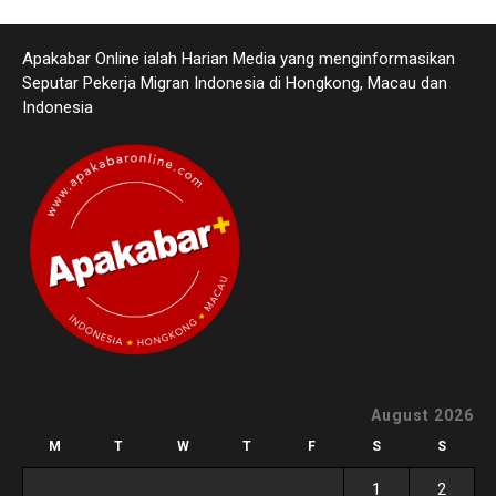
Apakabar Online ialah Harian Media yang menginformasikan
Seputar Pekerja Migran Indonesia di Hongkong, Macau dan
Indonesia
August 2026
M
T
W
T
F
S
S
1
2