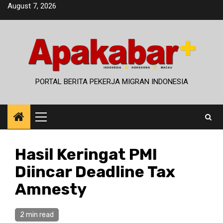
Skip
August 7, 2026
to
content
PORTAL BERITA PEKERJA MIGRAN INDONESIA
Primary
Menu
Hasil Keringat PMI
Diincar Deadline Tax
Amnesty
2 min read