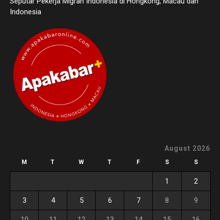
Seputar Pekerja Migran Indonesia di Hongkong, Macau dan
Indonesia
August 2026
M
T
W
T
F
S
S
1
2
3
4
5
6
7
8
9
10
11
12
13
14
15
16