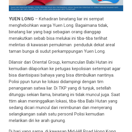
YUEN LONG
– Kehadiran binatang liar ini sempat
menghebohkan warga Yuen Long. Bagaimana tidak,
binatang liar yang bagi sebagian orang dianggap
menakutkan sebab bisa melukai ini tiba-tiba terlihat
melintas di kawasan pemukiman penduduk dekat areal
taman bunga di sudut perkamppungan Yuen Long.
Dilansir dari Oriental Group, kemunculan Babi Hutan ini
kemudian dilaporkan ke petugas kepolisian setempat agar
bisa diantisipasi bahaya yang bisa dtimbulkan nantinya.
Polisi ppun turun ke lokasi didampingi dengan tim
penanganan satwa liar. Di TKP yang di tunjuk, setellah
ditunggu sekian llama, binatang ini tidak muncul juga. Saat
ttim akan meninggalkan lokasi, tiba-tiba Babi Hutan yang
sedang dicari muncul dari rerimbunan dan menyerang
selangkangan salah satu personil Polisi kemudian
melarikan diri ke arah gunung.
Di hari yang sama, di kawasan Mid-Hill Road Hong Kong