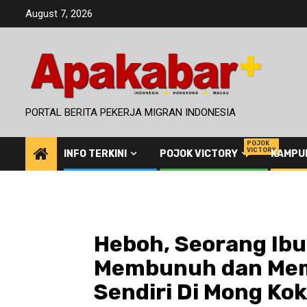
Skip
August 7, 2026
to
content
PORTAL BERITA PEKERJA MIGRAN INDONESIA
POJOK
VICTORY
INFO TERKINI
POJOK VICTORY
KAMPU
Heboh, Seorang Ibu
Membunuh dan Mem
Sendiri Di Mong Ko