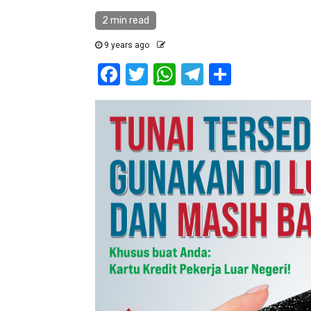
2 min read
9 years ago
Facebook
Twitter
WhatsApp
Telegram
Share