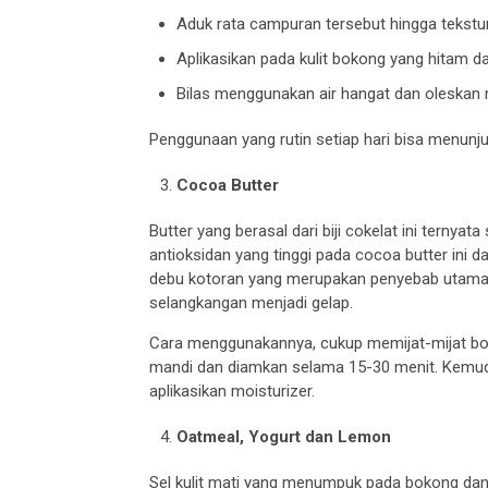
Aduk rata campuran tersebut hingga tekstu
Aplikasikan pada kulit bokong yang hitam 
Bilas menggunakan air hangat dan oleskan 
Penggunaan yang rutin setiap hari bisa menunju
Cocoa Butter
Butter yang berasal dari biji cokelat ini ternya
antioksidan yang tinggi pada cocoa butter ini da
debu kotoran yang merupakan penyebab utama k
selangkangan menjadi gelap.
Cara menggunakannya, cukup memijat-mijat b
mandi dan diamkan selama 15-30 menit. Kemudi
aplikasikan moisturizer.
Oatmeal, Yogurt dan Lemon
Sel kulit mati yang menumpuk pada bokong dan