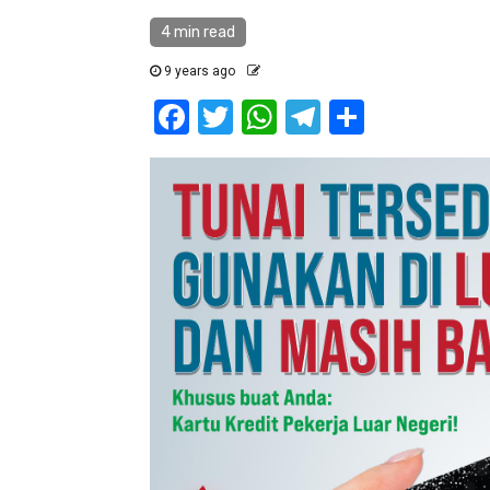
4 min read
9 years ago
Facebook
Twitter
WhatsApp
Telegram
Share