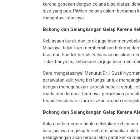
karena gesekan dengan celana bisa diatasi d
size yang pas. Pilihlan celana dalam berbahan
mengatasi iritasinya.
Bokong dan Selangkangan Gelap Karena Ke
Kebiasaan buruk dan jorok juga bisa menyeba
Misalnya, tidak rajin membersihkan bokong dan
tisu atau handuk bersih. Kebiasaan ini akan m
Tidak hanya itu, kebiasaan ini juga bisa menimb
Cara mengatasinya: Menurut Dr. I Gusti Nyoma
perawatan kulit yang berfungsi untuk mengangka
dengan menggunakan produk seperti scrub, loti
madu atau lemon. Tentunya, pemakaian produk i
terjadi kesalahan. Cara ini akan ampuh menghi
Bokong dan Selangkangan Gelap Karena Ale
Kalau anda merasa tidak melakukan kebiasaan
bisa jadi warna gelap tersebut disebabkan oleh 
selangkangan akan terasa lebih gatal ketika m