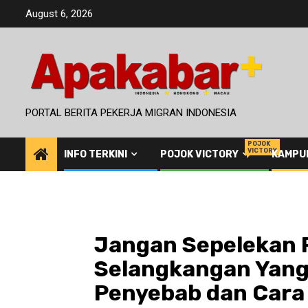
Skip
August 6, 2026
to
content
PORTAL BERITA PEKERJA MIGRAN INDONESIA
POJOK
VICTORY
INFO TERKINI
POJOK VICTORY
KAMPU
Jangan Sepelekan 
Selangkangan Yang 
Penyebab dan Cara