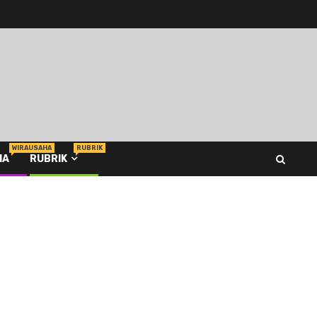
WIRAUSAHA
RUBRIK
HA
RUBRIK