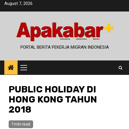
Skip
August 7, 2026
to
content
PORTAL BERITA PEKERJA MIGRAN INDONESIA
Primary
Menu
PUBLIC HOLIDAY DI
HONG KONG TAHUN
2018
1 min read