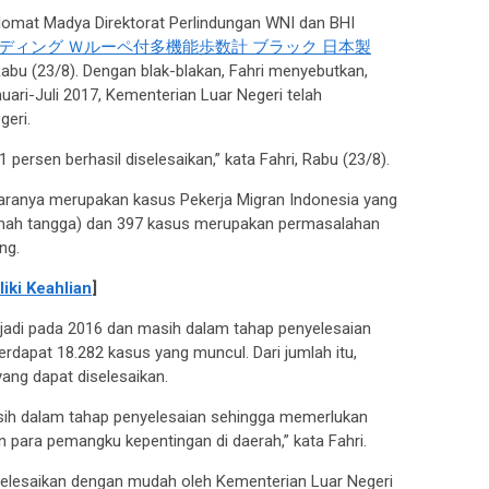
iplomat Madya Direktorat Perlindungan WNI dan BHI
ポルディング Ｗルーペ付多機能歩数計 ブラック 日本製
Rabu (23/8). Dengan blak-blakan, Fahri menyebutkan,
ari-Juli 2017, Kementerian Luar Negeri telah
geri.
1 persen berhasil diselesaikan,” kata Fahri, Rabu (23/8).
taranya merupakan kasus Pekerja Migran Indonesia yang
umah tangga) dan 397 kasus merupakan permasalahan
ng.
iki Keahlian
]
rjadi pada 2016 dan masih dalam tahap penyelesaian
erdapat 18.282 kasus yang muncul. Dari jumlah itu,
ang dapat diselesaikan.
sih dalam tahap penyelesaian sehingga memerlukan
an para pemangku kepentingan di daerah,” kata Fahri.
selesaikan dengan mudah oleh Kementerian Luar Negeri