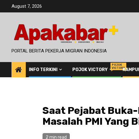
Skip
August 7, 2026
to
content
PORTAL BERITA PEKERJA MIGRAN INDONESIA
POJOK
VICTORY
INFO TERKINI
POJOK VICTORY
KAMPU
Saat Pejabat Buka-
Masalah PMI Yang Bi
2 min read