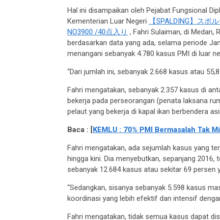
Hal ini disampaikan oleh Pejabat Fungsional D
Kementerian Luar Negeri
【SPALDING】ス
NO3900 /40点入り
, Fahri Sulaiman, di Medan, 
berdasarkan data yang ada, selama periode Janu
menangani sebanyak 4.780 kasus PMI di luar ne
“Dari jumlah ini, sebanyak 2.668 kasus atau 55,8
Fahri mengatakan, sebanyak 2.357 kasus di an
bekerja pada perseorangan (penata laksana r
pelaut yang bekerja di kapal ikan berbendera asi
Baca : [
KEMLU : 70% PMI Bermasalah Tak Mil
Fahri mengatakan, ada sejumlah kasus yang te
hingga kini. Dia menyebutkan, sepanjang 2016, t
sebanyak 12.684 kasus atau sekitar 69 persen y
“Sedangkan, sisanya sebanyak 5.598 kasus ma
koordinasi yang lebih efektif dan intensif deng
Fahri mengatakan, tidak semua kasus dapat di