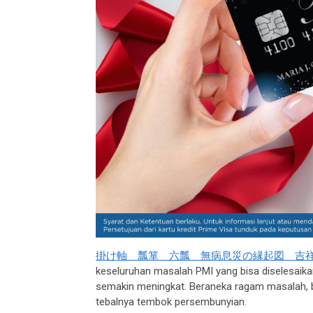
掛け軸 瓢箪 六瓢 無病息災の縁起図 吉
keseluruhan masalah PMI yang bisa diselesaik
semakin meningkat. Beraneka ragam masalah, 
tebalnya tembok persembunyian.