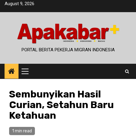
Skip
August 9, 2026
to
content
PORTAL BERITA PEKERJA MIGRAN INDONESIA
Primary
Menu
Sembunyikan Hasil
Curian, Setahun Baru
Ketahuan
1 min read