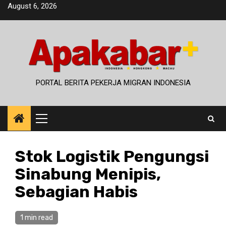
Skip
August 6, 2026
to
content
PORTAL BERITA PEKERJA MIGRAN INDONESIA
Primary
Menu
Stok Logistik Pengungsi
Sinabung Menipis,
Sebagian Habis
1 min read