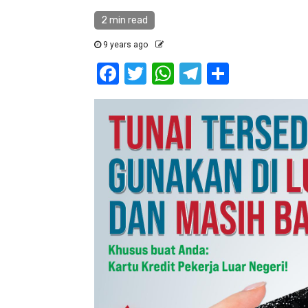
2 min read
9 years ago
Facebook
Twitter
WhatsApp
Telegram
Share