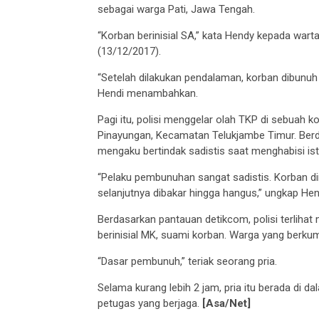
sebagai warga Pati, Jawa Tengah.
“Korban berinisial SA,” kata Hendy kepada wart
(13/12/2017).
“Setelah dilakukan pendalaman, korban dibunuh o
Hendi menambahkan.
Pagi itu, polisi menggelar olah TKP di sebuah
Pinayungan, Kecamatan Telukjambe Timur. Berd
mengaku bertindak sadistis saat menghabisi istr
“Pelaku pembunuhan sangat sadistis. Korban d
selanjutnya dibakar hingga hangus,” ungkap Hen
Berdasarkan pantauan detikcom, polisi terlihat
berinisial MK, suami korban. Warga yang berkum
“Dasar pembunuh,” teriak seorang pria.
Selama kurang lebih 2 jam, pria itu berada di d
petugas yang berjaga.
[Asa/Net]