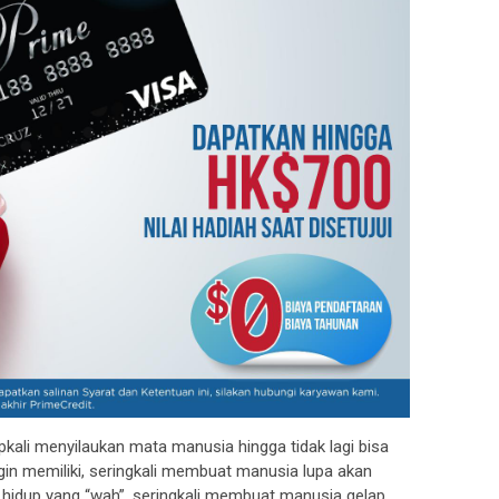
kali menyilaukan mata manusia hingga tidak lagi bisa
gin memiliki, seringkali membuat manusia lupa akan
 hidup yang “wah”, seringkali membuat manusia gelap