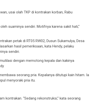
awan, usai olah TKP di kontrakan korban, Rabu
leh suaminya sendiri. Motifnya karena sakit hati,”
 kontrakan petak di RT05 RW02, Dusun Sukamulya, Desa
asarkan hasil pemeriksaan, kata Hendy, pelaku
inya sendiri.
imutilasi dengan memotong kepala dan kakinya
dy.
 membawa seorang pria. Kepalanya ditutupi kain hitam. Ia
pul menyoraki pria itu.
alam kontrakan. “Sedang rekonstruksi,” kata seorang