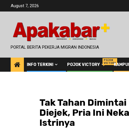
Skip
August 7, 2026
to
content
PORTAL BERITA PEKERJA MIGRAN INDONESIA
POJOK
VICTORY
INFO TERKINI
POJOK VICTORY
KAMPU
Tak Tahan Dimintai
Diejek, Pria Ini Nek
Istrinya