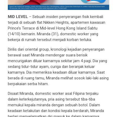
MID LEVEL
– Sebuah insiden penyerangan fisik kembali
terjadi di sebuah flat Nikken Heights, apartemen kawasan
Prince’s Terrace di Mid-level Hong Kong Island Sabtu
(14/10) kemarin. Miranda (31), domestic worker yang
bekerja di rumah tersebut menjadi korban terluka.
Dirilis dari oriental group, kronologi kejadian penyerangan
berawal saat Miranda mendengar suara berisik
mencurigakan diluar kamarnya sekitar jam 4 pagi. Dia yang
sedang tidur-tidur ayam, curiga dan beranjak keluar
kamarnya. Dia memeriksa keadaan diluar kamarnya. Saat
berada di ruang tamu, Miranda melihat sosok laki-laki asing
berpakaian serba hitam.
Disaat Miranda, domestic worker asal Filipina terpaku
dalam keterkejutannya, pria asing tersebut tiba-tiba
memukul kepala miranda dengan sebuah botol. Dalam
keadaan ketakutan dan kondisi kepala berdarah, Miranda
berlari menyelamatkan diri masuk ke dalam kamarnya