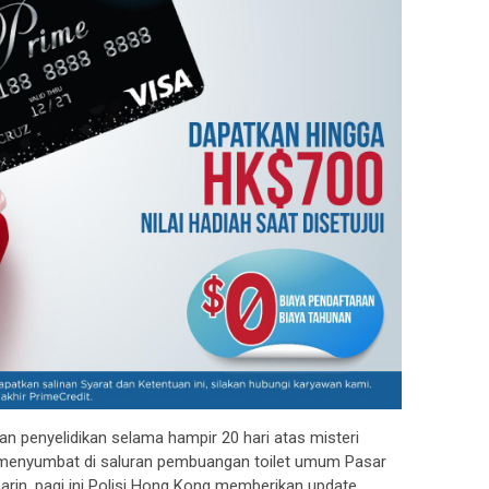
n penyelidikan selama hampir 20 hari atas misteri
 menyumbat di saluran pembuangan toilet umum Pasar
in, pagi ini Polisi Hong Kong memberikan update