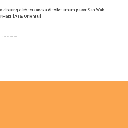
uga dibuang oleh tersangka di toilet umum pasar San Wah
ki-laki.
[Asa/Oriental]
Advertisement