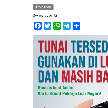
1 min read
9 years ago
Facebook
Twitter
WhatsApp
Telegram
Share