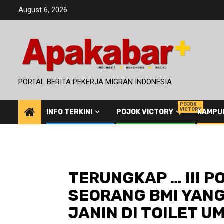
Skip
August 6, 2026
to
content
PORTAL BERITA PEKERJA MIGRAN INDONESIA
POJOK
VICTORY
INFO TERKINI
POJOK VICTORY
KAMPU
TERUNGKAP … !!! P
SEORANG BMI YAN
JANIN DI TOILET 