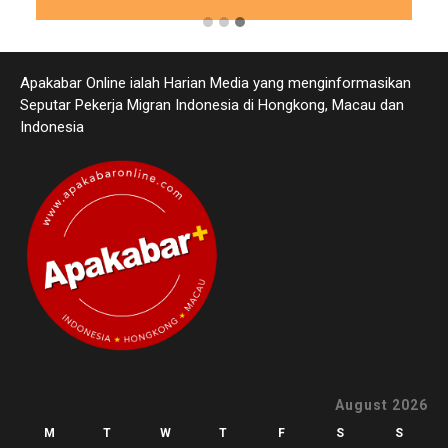
Apakabar Online ialah Harian Media yang menginformasikan
Seputar Pekerja Migran Indonesia di Hongkong, Macau dan
Indonesia
August 2026
M
T
W
T
F
S
S