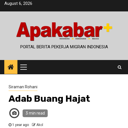
Skip
August 6, 2026
to
content
PORTAL BERITA PEKERJA MIGRAN INDONESIA
Primary
Menu
Siraman Rohani
Adab Buang Hajat
3 min read
1 year ago
Akol