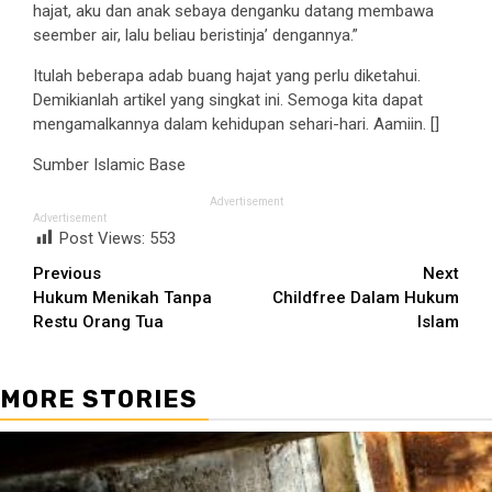
hajat, aku dan anak sebaya denganku datang membawa
seember air, lalu beliau beristinja’ dengannya.”
Itulah beberapa adab buang hajat yang perlu diketahui.
Demikianlah artikel yang singkat ini. Semoga kita dapat
mengamalkannya dalam kehidupan sehari-hari. Aamiin. []
Sumber Islamic Base
Advertisement
Advertisement
Post Views:
553
Continue
Previous
Next
Hukum Menikah Tanpa
Childfree Dalam Hukum
Reading
Restu Orang Tua
Islam
MORE STORIES