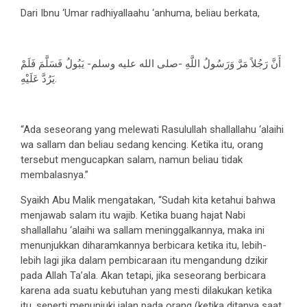
Dari Ibnu ‘Umar radhiyallaahu ‘anhuma, beliau berkata,
أَنَّ رَجُلاً مَرَّ وَرَسُولُ اللَّهِ -صلى الله عليه وسلم- يَبُولُ فَسَلَّمَ فَلَمْ
يَرُدَّ عَلَيْهِ.
“Ada seseorang yang melewati Rasulullah shallallahu ‘alaihi
wa sallam dan beliau sedang kencing. Ketika itu, orang
tersebut mengucapkan salam, namun beliau tidak
membalasnya.”
Syaikh Abu Malik mengatakan, “Sudah kita ketahui bahwa
menjawab salam itu wajib. Ketika buang hajat Nabi
shallallahu ‘alaihi wa sallam meninggalkannya, maka ini
menunjukkan diharamkannya berbicara ketika itu, lebih-
lebih lagi jika dalam pembicaraan itu mengandung dzikir
pada Allah Ta’ala. Akan tetapi, jika seseorang berbicara
karena ada suatu kebutuhan yang mesti dilakukan ketika
itu, seperti menunjuki jalan pada orang (ketika ditanya saat