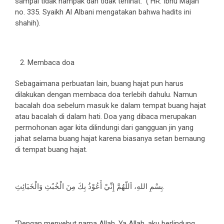
sampai tidak nampak dan tidak terlihat.” ( HR. Ibnu Majah
no. 335. Syaikh Al Albani mengatakan bahwa hadits ini
shahih).
Membaca doa
Sebagaimana perbuatan lain, buang hajat pun harus
dilakukan dengan membaca doa terlebih dahulu. Namun
bacalah doa sebelum masuk ke dalam tempat buang hajat
atau bacalah di dalam hati. Doa yang dibaca merupakan
permohonan agar kita dilindungi dari gangguan jin yang
jahat selama buang hajat karena biasanya setan bernaung
di tempat buang hajat.
بِسْمِ اللهِ، اَللّهُمَّ إِنِّيْ أَعُوْذُ بِكَ مِنَ الْخُبُثِ وَالْخَبَائِثِ.
“Dengan menyebut nama Allah. Ya Allah, aku berlindung