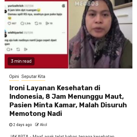
3 min read
Opini
Seputar Kita
Ironi Layanan Kesehatan di
Indonesia, 8 Jam Menunggu Maut,
Pasien Minta Kamar, Malah Disuruh
Memotong Nadi
2 days ago
Akol
JAKARTA - Maaf agak telat bahas tenaga kesehatan