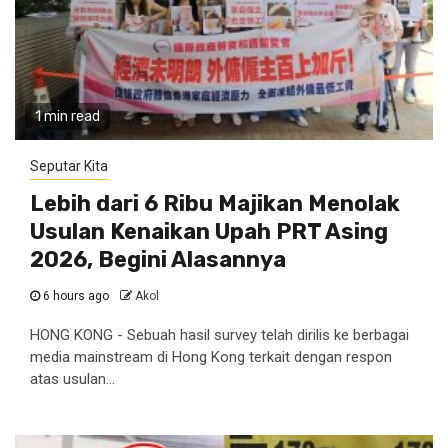
1 min read
Seputar Kita
Lebih dari 6 Ribu Majikan Menolak
Usulan Kenaikan Upah PRT Asing
2026, Begini Alasannya
6 hours ago
Akol
HONG KONG - Sebuah hasil survey telah dirilis ke berbagai
media mainstream di Hong Kong terkait dengan respon
atas usulan...