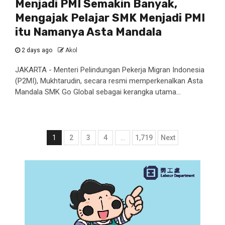
Menjadi PMI Semakin Banyak,
Mengajak Pelajar SMK Menjadi PMI
itu Namanya Asta Mandala
2 days ago
Akol
JAKARTA - Menteri Pelindungan Pekerja Migran Indonesia
(P2MI), Mukhtarudin, secara resmi memperkenalkan Asta
Mandala SMK Go Global sebagai kerangka utama...
Posts
1
2
3
4
…
1,719
Next
pagination