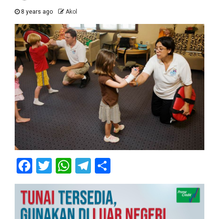
8 years ago
Akol
Facebook
Twitter
WhatsApp
Telegram
Share