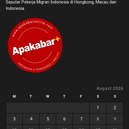
Seputar Pekerja Migran Indonesia di Hongkong, Macau dan
Indonesia
August 2026
M
T
W
T
F
S
S
1
2
3
4
5
6
7
8
9