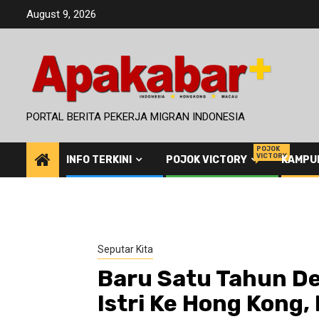
Skip
August 9, 2026
to
content
PORTAL BERITA PEKERJA MIGRAN INDONESIA
POJOK
VICTORY
INFO TERKINI
POJOK VICTORY
KAMPU
Seputar Kita
Baru Satu Tahun De
Istri Ke Hong Kong,