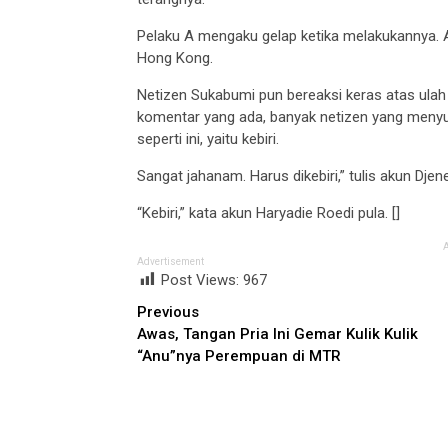
Pelaku A mengaku gelap ketika melakukannya. Ap
Hong Kong.
Netizen Sukabumi pun bereaksi keras atas ulah 
komentar yang ada, banyak netizen yang meny
seperti ini, yaitu kebiri.
Sangat jahanam. Harus dikebiri,” tulis akun Dj
“Kebiri,” kata akun Haryadie Roedi pula. []
Advertisement
Post Views:
967
Continue
Previous
Awas, Tangan Pria Ini Gemar Kulik Kulik
Reading
“Anu”nya Perempuan di MTR