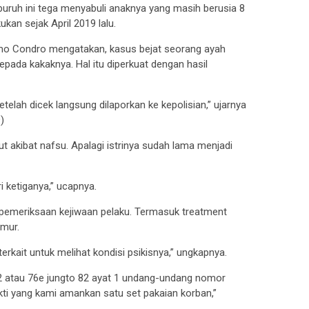
buruh ini tega menyabuli anaknya yang masih berusia 8
ukan sejak April 2019 lalu.
o Condro mengatakan, kasus bejat seorang ayah
epada kakaknya. Hal itu diperkuat dengan hasil
telah dicek langsung dilaporkan ke kepolisian,” ujarnya
)
t akibat nafsu. Apalagi istrinya sudah lama menjadi
i ketiganya,” ucapnya.
n pemeriksaan kejiwaan pelaku. Termasuk treatment
umur.
kait untuk melihat kondisi psikisnya,” ungkapnya.
82 atau 76e jungto 82 ayat 1 undang-undang nomor
kti yang kami amankan satu set pakaian korban,”