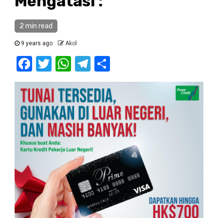
Mengatasi :
2 min read
9 years ago
Akol
Facebook
Twitter
WhatsApp
Telegram
Share