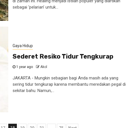
di zaman ini. Healing menjadi istilah populer yang diartikan
sebagai ‘pelarian’ untuk...
Gaya Hidup
Sederet Resiko Tidur Tengkurap
1 year ago
Akol
JAKARTA - Mungkin sebagian bagi Anda masih ada yang
sering tidur tengkurap karena membantu meredakan pegal di
sekitar bahu. Namun,...