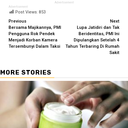
Advertisement
Advertisement
Post Views:
853
Continue
Previous
Next
Bersama Majikannya, PMI
Lupa Jatidiri dan Tak
Reading
Pengguna Rok Pendek
Beridentitas, PMI Ini
Menjadi Korban Kamera
Dipulangkan Setelah 4
Tersembunyi Dalam Taksi
Tahun Terbaring Di Rumah
Sakit
MORE STORIES