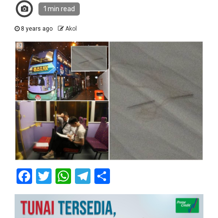
1 min read
8 years ago
Akol
Facebook
Twitter
WhatsApp
Telegram
Share