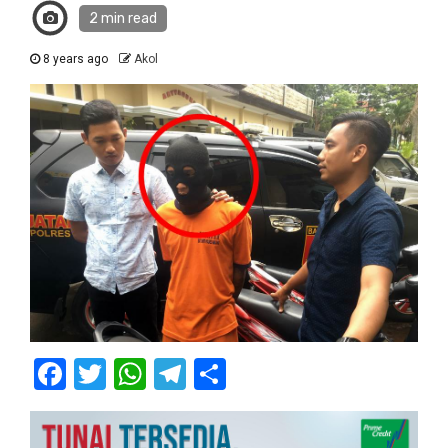
2 min read
8 years ago
Akol
Facebook
Twitter
WhatsApp
Telegram
Share