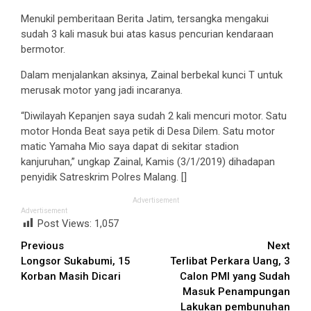
Menukil pemberitaan Berita Jatim, tersangka mengakui
sudah 3 kali masuk bui atas kasus pencurian kendaraan
bermotor.
Dalam menjalankan aksinya, Zainal berbekal kunci T untuk
merusak motor yang jadi incaranya.
“Diwilayah Kepanjen saya sudah 2 kali mencuri motor. Satu
motor Honda Beat saya petik di Desa Dilem. Satu motor
matic Yamaha Mio saya dapat di sekitar stadion
kanjuruhan,” ungkap Zainal, Kamis (3/1/2019) dihadapan
penyidik Satreskrim Polres Malang. []
Advertisement
Advertisement
Post Views:
1,057
Continue
Previous
Next
Longsor Sukabumi, 15
Terlibat Perkara Uang, 3
Reading
Korban Masih Dicari
Calon PMI yang Sudah
Masuk Penampungan
Lakukan pembunuhan