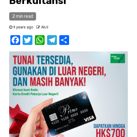
Berkuitansi
2 min read
9 years ago
Akol
Facebook
Twitter
WhatsApp
Telegram
Share