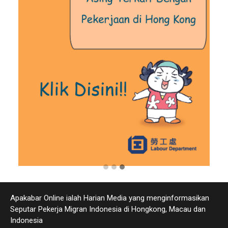
Apakabar Online ialah Harian Media yang menginformasikan
Seputar Pekerja Migran Indonesia di Hongkong, Macau dan
Indonesia