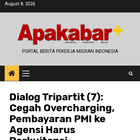
Skip
August 8, 2026
to
content
PORTAL BERITA PEKERJA MIGRAN INDONESIA
Primary
Menu
Dialog Tripartit (7):
Cegah Overcharging,
Pembayaran PMI ke
Agensi Harus