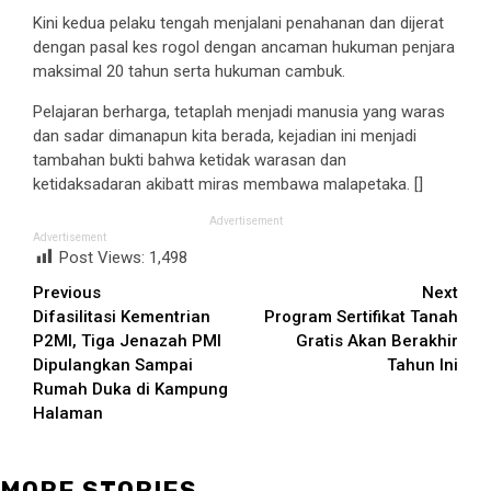
Kini kedua pelaku tengah menjalani penahanan dan dijerat
dengan pasal kes rogol dengan ancaman hukuman penjara
maksimal 20 tahun serta hukuman cambuk.
Pelajaran berharga, tetaplah menjadi manusia yang waras
dan sadar dimanapun kita berada, kejadian ini menjadi
tambahan bukti bahwa ketidak warasan dan
ketidaksadaran akibatt miras membawa malapetaka. []
Advertisement
Advertisement
Post Views:
1,498
Continue
Previous
Next
Difasilitasi Kementrian
Program Sertifikat Tanah
Reading
P2MI, Tiga Jenazah PMI
Gratis Akan Berakhir
Dipulangkan Sampai
Tahun Ini
Rumah Duka di Kampung
Halaman
MORE STORIES