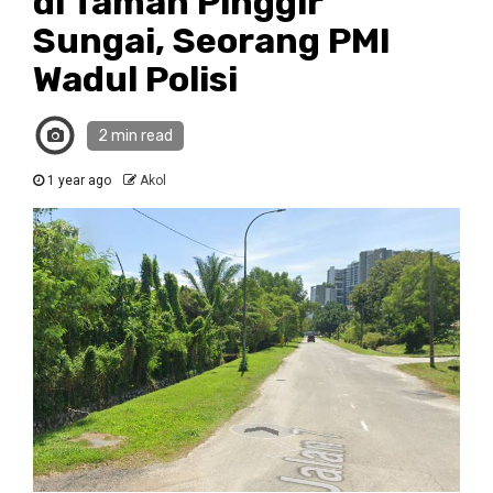
di Taman Pinggir
Sungai, Seorang PMI
Wadul Polisi
2 min read
1 year ago
Akol