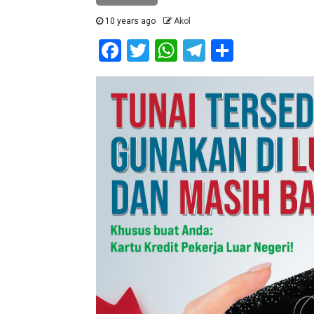
10 years ago
Akol
Facebook
Twitter
WhatsApp
Telegram
Share