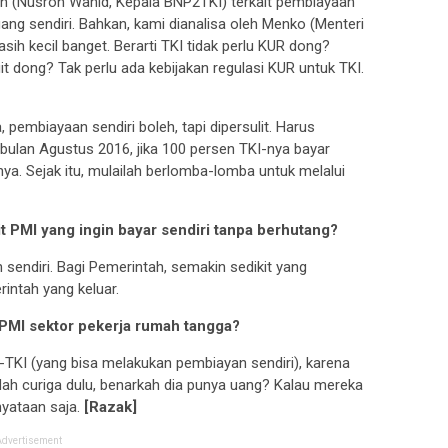
ron (Nusron Wahid, Kepala BNP2TKI) terkait pembiayaan
ng sendiri. Bahkan, kami dianalisa oleh Menko (Menteri
sih kecil banget. Berarti TKI tidak perlu KUR dong?
it dong? Tak perlu ada kebijakan regulasi KUR untuk TKI.
 pembiayaan sendiri boleh, tapi dipersulit. Harus
i bulan Agustus 2016, jika 100 persen TKI-nya bayar
nya. Sejak itu, mulailah berlomba-lomba untuk melalui
 PMI yang ingin bayar sendiri tanpa berhutang?
ndiri. Bagi Pemerintah, semakin sedikit yang
intah yang keluar.
PMI sektor pekerja rumah tangga?
ks-TKI (yang bisa melakukan pembiayan sendiri), karena
dah curiga dulu, benarkah dia punya uang? Kalau mereka
nyataan saja.
[Razak]
Advertisement