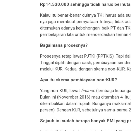
Rp14.530.000 sehingga tidak harus berhut
Kalau itu benar-benar duitnya TKI, harus ada 
nya juga membuat pernyataan. Intinya, tidak ada
ditemukan adanya kebohongan, baik PT dan TKI
pembelajaran kita untuk mencerdaskan teman-
Bagaimana prosesnya?
Prosesnya tetap lewat PJTKI (PPTKIS). Tapi da
Tinggal dipilih dengan cash, pembiayaan sendir
melalui KUR. Kedua, dengan skema non-KUR. Ket
Apa itu skema pembiayaan non-KUR?
Yang non-KUR, lewat
finance
(lembaga keuangan
Bulan ini (November 2016) mau ditambah 4. Itu
dikembalikan dalam rupiah. Bunganya maksimal
persen). Dengan KUR, sebetulnya sama-sama 24 
Sejauh ini sudah berapa banyak PMI yang p