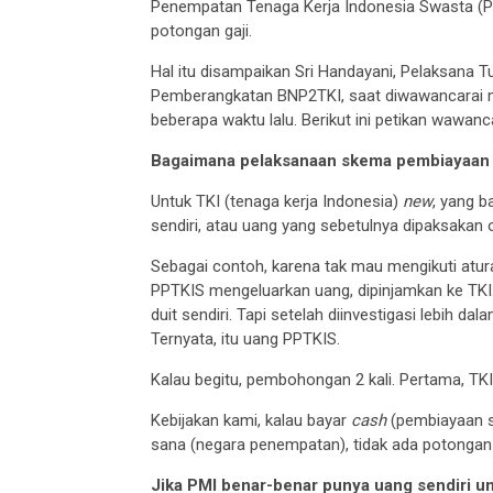
Penempatan Tenaga Kerja Indonesia Swasta (PP
potongan gaji.
Hal itu disampaikan Sri Handayani, Pelaksana 
Pemberangkatan BNP2TKI, saat diwawancarai m
beberapa waktu lalu. Berikut ini petikan wawanc
Bagaimana pelaksanaan skema pembiayaan s
Untuk TKI (tenaga kerja Indonesia)
new
, yang b
sendiri, atau uang yang sebetulnya dipaksakan
Sebagai contoh, karena tak mau mengikuti atu
PPTKIS mengeluarkan uang, dipinjamkan ke TKI. 
duit sendiri. Tapi setelah diinvestigasi lebih dal
Ternyata, itu uang PPTKIS.
Kalau begitu, pembohongan 2 kali. Pertama, TKI
Kebijakan kami, kalau bayar
cash
(pembiayaan se
sana (negara penempatan), tidak ada potongan di
Jika PMI benar-benar punya uang sendiri 