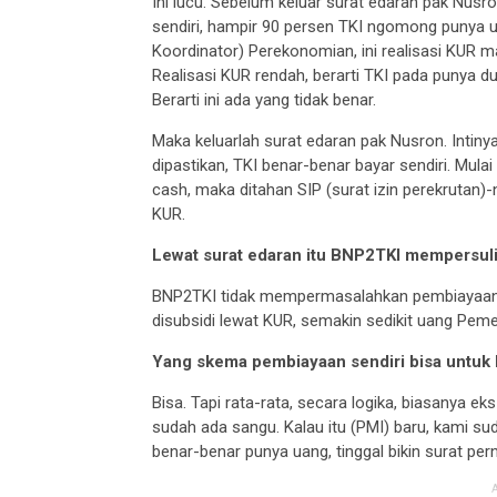
Ini lucu. Sebelum keluar surat edaran pak Nus
sendiri, hampir 90 persen TKI ngomong punya ua
Koordinator) Perekonomian, ini realisasi KUR ma
Realisasi KUR rendah, berarti TKI pada punya du
Berarti ini ada yang tidak benar.
Maka keluarlah surat edaran pak Nusron. Intinya,
dipastikan, TKI benar-benar bayar sendiri. Mula
cash, maka ditahan SIP (surat izin perekrutan)-
KUR.
Lewat surat edaran itu BNP2TKI mempersulit
BNP2TKI tidak mempermasalahkan pembiayaan se
disubsidi lewat KUR, semakin sedikit uang Pemer
Yang skema pembiayaan sendiri bisa untuk 
Bisa. Tapi rata-rata, secara logika, biasanya e
sudah ada sangu. Kalau itu (PMI) baru, kami su
benar-benar punya uang, tinggal bikin surat per