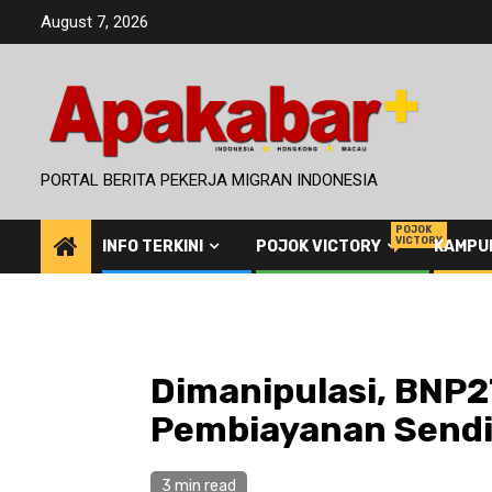
Skip
August 7, 2026
to
content
PORTAL BERITA PEKERJA MIGRAN INDONESIA
POJOK
VICTORY
INFO TERKINI
POJOK VICTORY
KAMPU
Dimanipulasi, BNP2
Pembiayanan Sendi
3 min read