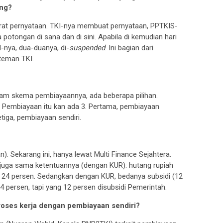
ang?
surat pernyataan. TKI-nya membuat pernyataan, PPTKIS-
 potongan di sana dan di sini. Apabila di kemudian hari
-nya, dua-duanya, di-
suspended
. Ini bagian dari
teman TKI.
lam skema pembiayaannya, ada beberapa pilihan.
i. Pembiayaan itu kan ada 3. Pertama, pembiayaan
iga, pembiayaan sendiri.
). Sekarang ini, hanya lewat Multi Finance Sejahtera.
 juga sama ketentuannya (dengan KUR): hutang rupiah
 24 persen. Sedangkan dengan KUR, bedanya subsidi (12
persen, tapi yang 12 persen disubsidi Pemerintah.
roses kerja dengan pembiayaan sendiri?