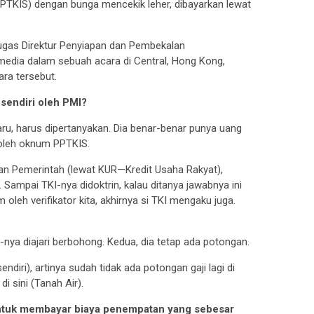
TKIS) dengan bunga mencekik leher, dibayarkan lewat
Tugas Direktur Penyiapan dan Pembekalan
edia dalam sebuah acara di Central, Hong Kong,
ara tersebut.
endiri oleh PMI?
aru, harus dipertanyakan. Dia benar-benar punya uang
 oleh oknum PPTKIS.
ran Pemerintah (lewat KUR—Kredit Usaha Rakyat),
Sampai TKI-nya didoktrin, kalau ditanya jawabnya ini
am oleh verifikator kita, akhirnya si TKI mengaku juga.
-nya diajari berbohong. Kedua, dia tetap ada potongan.
ndiri), artinya sudah tidak ada potongan gaji lagi di
 sini (Tanah Air).
untuk membayar biaya penempatan yang sebesar