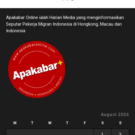
Apakabar Online ialah Harian Media yang menginformasikan
Seputar Pekerja Migran Indonesia di Hongkong, Macau dan
Indonesia
August 2026
M
T
W
T
F
S
S
1
2