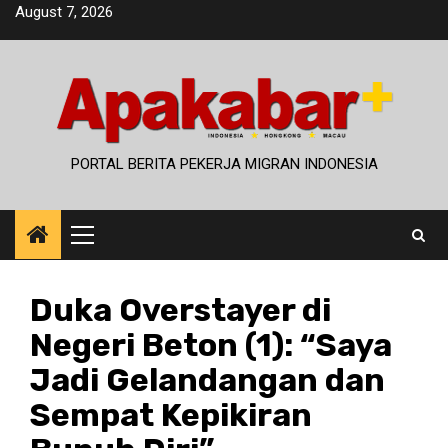
Skip
August 7, 2026
to
content
PORTAL BERITA PEKERJA MIGRAN INDONESIA
Primary
Menu
Duka Overstayer di
Negeri Beton (1): “Saya
Jadi Gelandangan dan
Sempat Kepikiran