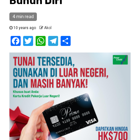
Bunuh Diri”
4 min read
10 years ago
Akol
Facebook
Twitter
WhatsApp
Telegram
Share