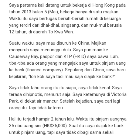
Saya pertama kali datang untuk bekerja di Hong Kong pada
tahun 2013 bulan 5 (Mei), bekerja hanya di satu majikan.
Waktu itu saya bertugas bersih-bersih rumah di keluarga
yang terdiri dari dhai-dhai, singsang, dan mui-mui berusia
12 tahun, di daerah To Kwa Wan.
Suatu waktu, saya mau disuruh ke China. Majikan
menyuruh saya menunggu dulu. Saya pun main ke
Causeway Bay, paspor dan KTP (HKID) saya bawa. Lah,
tiba-tiba ada orang yang mengajak saya untuk pinjam uang
ke bank (finance company). Sepulang dari China, saya baru
kepikiran, “loh kok saya tadi mau saja diajak ke bank?”
Saya tidak tahu orang itu itu siapa, saya tidak kenal. Saya
terasa dihipnotis, menurut saja. Saya ketemunya di Victoria
Park, di dekat air mancur. Setelah kejadian, saya cari lagi
orang itu, tapi tidak ketemu.
Hal itu terjadi hampir 2 tahun lalu. Waktu itu pinjam uangnya
35 ribu uang sini (HK$35,000). Saat itu saya diajak ke bank
untuk pinjam uang, tapi saya tidak dibagi sama sekali.