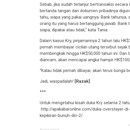
Sebab, jika sudah terlanjur bertransaksi secar
bertanda tangan dan dokumen pribadinya digun
tahu, siapa yang pakai uangnya. Bank tahunya, 
orang itu yang harus bertanggung jawab. Bank 
siapa, dipakai atau tidak,” kata Tania.
Dalam kasus Kry, pinjamannya 2 tahun lalu HK$
pernah membayar cicilan utang tersebut sejak b
membengkak hingga HK$50,000 tahun ini. Dan t
diancam, akan mencapai angka hampir HK$100,
“Kalau tidak pernah dibayar, akan terus bunga b
Jadi, waspadalah!
[Razak]
***
Untuk mengetahui kisah duka Kry selama 2 tahun 
http://apakabaronline.com/duka-overstayer-di
kepikiran-bunuh-diri-2/
Advertisement