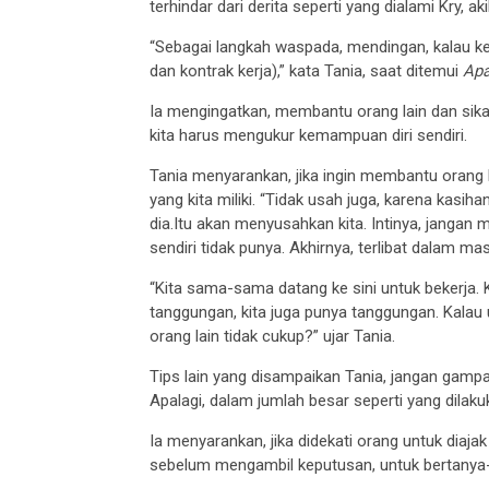
terhindar dari derita seperti yang dialami Kry, a
“Sebagai langkah waspada, mendingan, kalau k
dan kontrak kerja),” kata Tania, saat ditemui
Apa
Ia mengingatkan, membantu orang lain dan si
kita harus mengukur kemampuan diri sendiri.
Tania menyarankan, jika ingin membantu orang la
yang kita miliki. “Tidak usah juga, karena kasi
dia.Itu akan menyusahkan kita. Intinya, jangan
sendiri tidak punya. Akhirnya, terlibat dalam mas
“Kita sama-sama datang ke sini untuk bekerja.
tanggungan, kita juga punya tanggungan. Kalau u
orang lain tidak cukup?” ujar Tania.
Tips lain yang disampaikan Tania, jangan gamp
Apalagi, dalam jumlah besar seperti yang dilaku
Ia menyarankan, jika didekati orang untuk diaj
sebelum mengambil keputusan, untuk bertanya-t