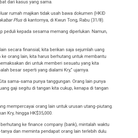
kibat dari kasus yang sama.
eluar rumah majikan tidak usah bawa dokumen (HKID
kabar Plus
di kantornya, di Kwun Tong, Rabu (31/8).
kap peduli kepada sesama memang diperlukan. Namun,
in secara finansial, kita berikan saja sejumlah uang
han ke orang lain, kita harus berhutang untuk membantu
 memaksakan diri untuk memberi sesuatu yang kita
alah besar seperti yang dialami Kry,” ujarnya.
 Kita sama-sama punya tanggungan. Orang lain punya
ang gaji segitu di tangan kita cukup, kenapa di tangan
ang mempercayai orang lain untuk urusan utang-piutang.
kan Kry, hingga HK$35,000.
ak berhutang ke finance company (bank), mintalah waktu
anya dan meminta pendapat orang lain terlebih dulu.