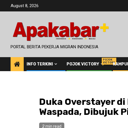
Skip
August 8, 2026
to
content
PORTAL BERITA PEKERJA MIGRAN INDONESIA
POJOK
VICTORY
INFO TERKINI
POJOK VICTORY
KAMPU
Duka Overstayer di 
Waspada, Dibujuk P
2 min read