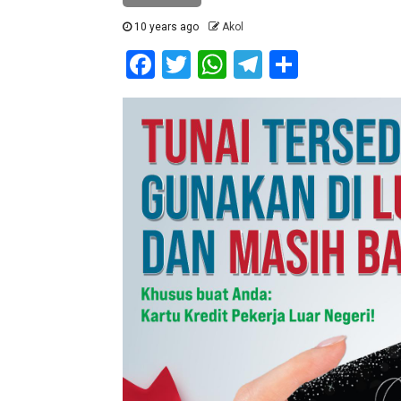
10 years ago
Akol
Facebook
Twitter
WhatsApp
Telegram
Share