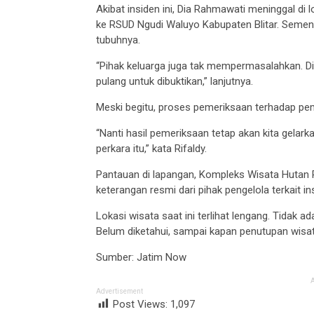
Akibat insiden ini, Dia Rahmawati meninggal di
ke RSUD Ngudi Waluyo Kabupaten Blitar. Semen
tubuhnya.
“Pihak keluarga juga tak mempermasalahkan. D
pulang untuk dibuktikan,” lanjutnya.
Meski begitu, proses pemeriksaan terhadap pemi
“Nanti hasil pemeriksaan tetap akan kita gelarka
perkara itu,” kata Rifaldy.
Pantauan di lapangan, Kompleks Wisata Hutan P
keterangan resmi dari pihak pengelola terkait ins
Lokasi wisata saat ini terlihat lengang. Tidak 
Belum diketahui, sampai kapan penutupan wisata 
Sumber: Jatim Now
Advertisement
Post Views:
1,097