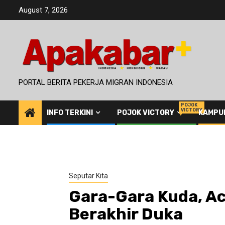
Skip
August 7, 2026
to
content
PORTAL BERITA PEKERJA MIGRAN INDONESIA
POJOK
VICTORY
INFO TERKINI
POJOK VICTORY
KAMPU
Seputar Kita
Gara-Gara Kuda, Aca
Berakhir Duka