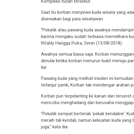
Kompleks hutan tersebut .
Saat itu korban menyewa kuda wisata yang ada d
disewakan bagi para wisatawan.
“Pekatik atau pawang kuda awalnya mendampin
karena mengaku sudah terbiasa memelihara kuda
Rifaldy Hangga Putra, Senin (13/08/2018).
Awalnya semua biasa saja. Korban menunggangi 
dimulai ketika korban menurun bukit menuju pa
liar.
Pawang kuda yang melihat insiden ini kemudian b
terlanjur panik, Korban tak mendengar arahan 
Korban pun terpelanting ke kanan dan terseret
mencoba menghadang dan berusaha menggapai t
“Pekatik sempat berteriak ‘pekak kendaline’. K
meraih tali kendali, namun kekuatan kuda yang 
juga,” kata dia.