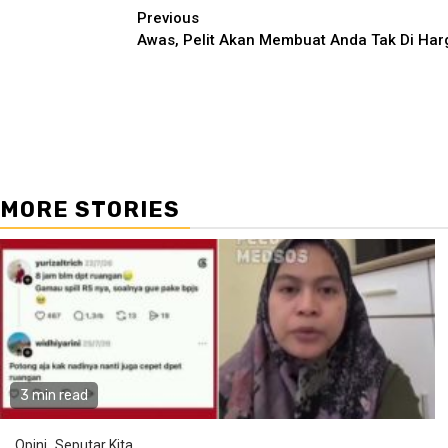
Continue
Previous
Awas, Pelit Akan Membuat Anda Tak Di Har
Reading
MORE STORIES
3 min read
Opini
Seputar Kita