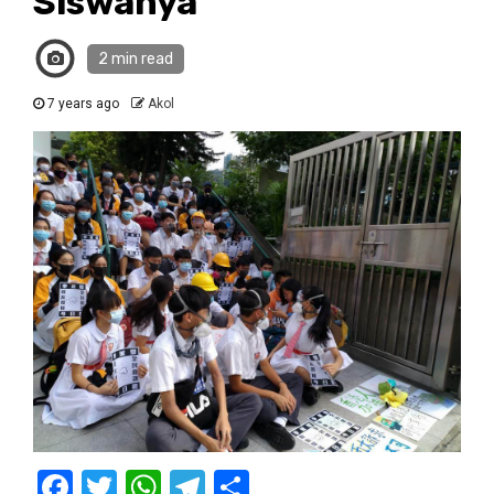
Siswanya
2 min read
7 years ago
Akol
Facebook
Twitter
WhatsApp
Telegram
Share