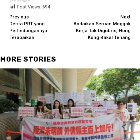
Advertisement
Post Views:
694
Continue
Previous
Next
Derita PRT yang
Andaikan Seruan Moggok
Reading
Perlindungannya
Kerja Tak Digubris, Hong
Terabaikan
Kong Bakal Tenang
MORE STORIES