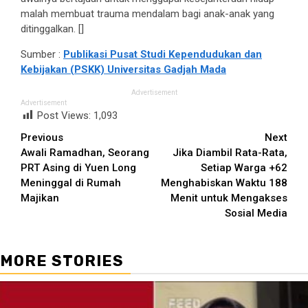
malah membuat trauma mendalam bagi anak-anak yang
ditinggalkan. []
Sumber :
Publikasi Pusat Studi Kependudukan dan
Kebijakan (PSKK) Universitas Gadjah Mada
Advertisement
Advertisement
Post Views:
1,093
Continue
Previous
Next
Awali Ramadhan, Seorang
Jika Diambil Rata-Rata,
Reading
PRT Asing di Yuen Long
Setiap Warga +62
Meninggal di Rumah
Menghabiskan Waktu 188
Majikan
Menit untuk Mengakses
Sosial Media
MORE STORIES