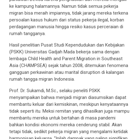
ke kampung halamannya. Namun tidak semua pekerja
migran bisa meraih impiannya, tidak jarang mereka terkena
persoalan kasus hukum dari status pekerja ilegal, korban
perdagangan manusia hingga resiko kasus perceraian di
rumah tangganya.
Hasil penelitian Pusat Studi Kependudukan dan Kebijakan
(PSKK) Universitas Gadjah Mada bekerja sama dengan
lembaga Child Health and Parent Migration in Southeast
Asia (CHAMPSEA) sejak tahun 2008, ditemukan fenomena
gangguan perkawinan atau marital disruption di kalangan
rumah tangga migran Indonesia.
Prof. Dr. Sukamdi, M.Sc., selaku peneliti PSKK
menyampaikan bahwa menjadi migran diasumsikan dapat
membantu keluar dari kemiskinan, meskipun kenyataannya
tidak seperti itu. Meksi remitan yang dihasilkan juga mampu
membantu mereka untuk bertahan di masa pandemi
bahkan kondisi ekonomi mereka cenderung stabil. Akan
tetapi tidak, sedikit pekerja migran yang mengalami ketidak
harmonisan keluarga. “Inilah dampak yang paling signifikan