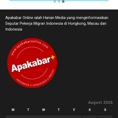
Apakabar Online ialah Harian Media yang menginformasikan
Seputar Pekerja Migran Indonesia di Hongkong, Macau dan
Indonesia
August 2026
M
T
W
T
F
S
S