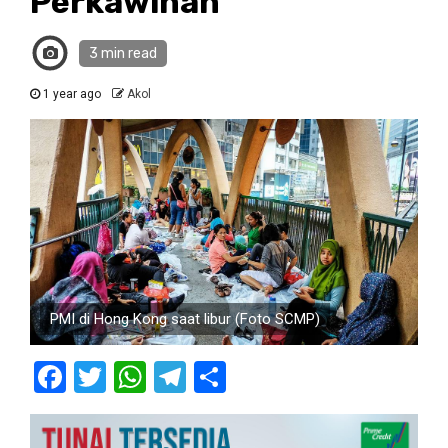
Perkawinan
3 min read
1 year ago
Akol
PMI di Hong Kong saat libur (Foto SCMP)
Facebook
Twitter
WhatsApp
Telegram
Share