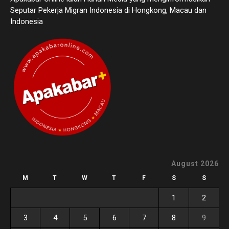
Seputar Pekerja Migran Indonesia di Hongkong, Macau dan
Indonesia
August 2026
M
T
W
T
F
S
S
1
2
3
4
5
6
7
8
9