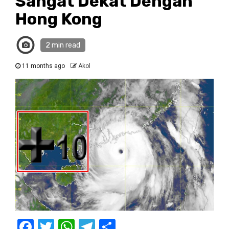
Sangat Dekat Dengan
Hong Kong
2 min read
11 months ago
Akol
Facebook
Twitter
WhatsApp
Telegram
Share