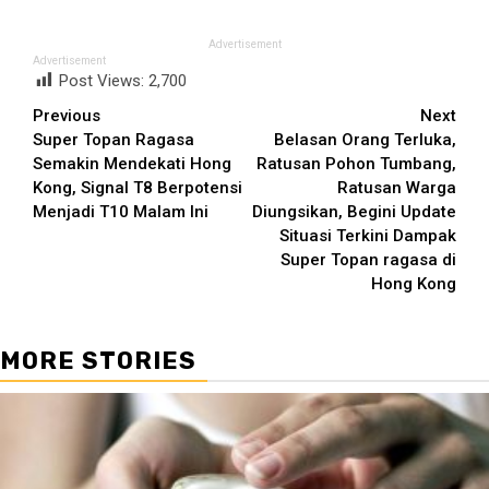
Advertisement
Advertisement
Post Views:
2,700
Continue
Previous
Next
Super Topan Ragasa
Belasan Orang Terluka,
Reading
Semakin Mendekati Hong
Ratusan Pohon Tumbang,
Kong, Signal T8 Berpotensi
Ratusan Warga
Menjadi T10 Malam Ini
Diungsikan, Begini Update
Situasi Terkini Dampak
Super Topan ragasa di
Hong Kong
MORE STORIES