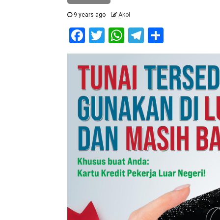
9 years ago
Akol
Facebook
Twitter
WhatsApp
Telegram
Share