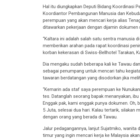
Hal itu diungkapkan Deputi Bidang Koordinasi 
Koordiantor Pembangunan Manusia dan Kebuday
perempuan yang akan mencari kerja alias Tenaga
ditawarkan pekerjaan dengan dijamin dokumen 
“Kaltara ini adalah salah satu sentra manusia di-
memberikan arahan pada rapat koordinasi peni
korban kekerasan di Swiss-Bellhotel Tarakan, K
Dia mengaku sudah beberapa kali ke Tawau da
sebagai penumpang untuk mencari tahu kegiata
tawaran berdatangan yang disodorkan jika melih
“Kemarin ada staf saya perempuan ke Nunukan ju
tes. Datanglah seorang bapak menanyakan, ib
Enggak pak, kami enggak punya dokumen. Oh, b
5 Juta, selesai dua hari. Kalau tertarik, silaka
dengan orang yang berada di Tawau.
Jalur pedagangannya, lanjut Sujatmiko, wanita d
timur yang ingin mencari kerja ke Malaysia ak