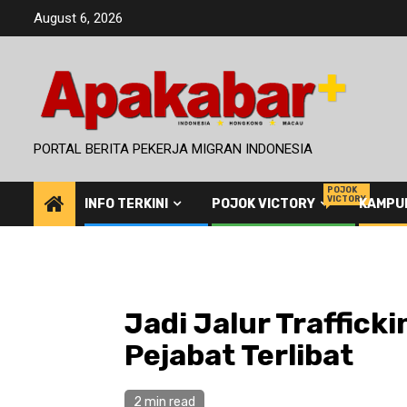
Skip
August 6, 2026
to
content
PORTAL BERITA PEKERJA MIGRAN INDONESIA
POJOK
VICTORY
INFO TERKINI
POJOK VICTORY
KAMPU
Jadi Jalur Traffick
Pejabat Terlibat
2 min read