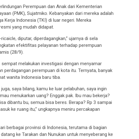
Perlindungan Perempuan dan Anak dari Kementerian
aan (PMK), Sujatmiko. Kebanyakan dari mereka adalah
 Kerja Indonesia (TKI) di luar negeri. Mereka
resmi yang mudah didapat.
ricaicle, diputar, diperdagangkan,” ujarnya di sela
ngkatan efektifitas pelayanan terhadap perempuan
amis (28/9).
n sempat melakukan investigasi dengan menyamar
n perdagangan perempuan di kota itu. Ternyata, banyak
at wanita Indonesia baru tiba.
ga, saya bilang, kamu ke luar pelabuhan, saya ingin
u mau menukarkan uang? Enggak pak. Ibu mau bekerja?
isa dibantu bu, semua bisa beres. Berapa? Rp 3 sampai
n masuk ke ruang itu,” ungkapnya meniru percakapan
ari berbagai provinsi di Indonesia, terutama di bagian
an datang ke Tarakan dan Nunukan untuk menyeberang ke