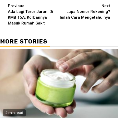
Continue
Previous
Next
Ada Lagi Teror Jarum Di
Lupa Nomor Rekening?
Reading
KMB 15A, Korbannya
Inilah Cara Mengetahuinya
Masuk Rumah Sakit
MORE STORIES
2 min read