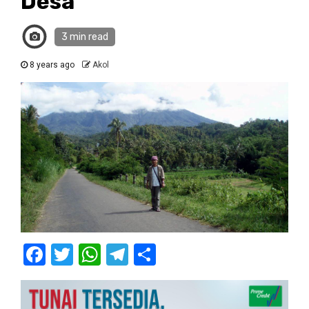
Desa
3 min read
8 years ago
Akol
Facebook
Twitter
WhatsApp
Telegram
Share