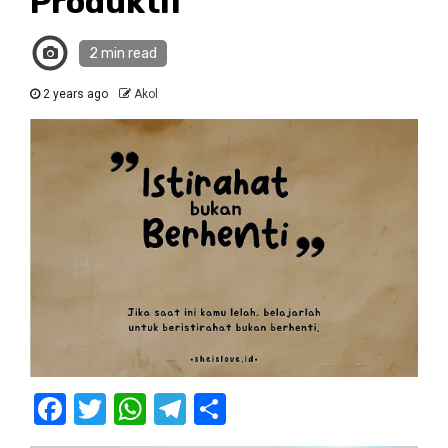
Produktif
2 min read
2 years ago
Akol
Facebook
Twitter
WhatsApp
Telegram
Share