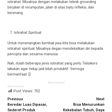
istirahat. Misalnya dengan melakukan teknik grounding
berjalan di rerumputan, jalan di atas batu refleksi, dan
berenang.
Istirahat Spiritual
Untuk menenangkan kembali jiwa kita bisa melakukan
istirahat spiritual. Misalnya degan mendekatkan diri kepada
pencipta dan sesama manusia.
Nah, itulah beberapa jenis istirahat yang perlu Telisikers
lakukan agar hidup jadi lebih produktif. Semoga
bermanfaat. []
Advertisement
Advertisement
Post Views:
702
Continue
Previous
Next
Beredar Luas Dipasar,
Bisa Menurunkan
Reading
Sederet Produk
Kekebalan Tubuh, Daya