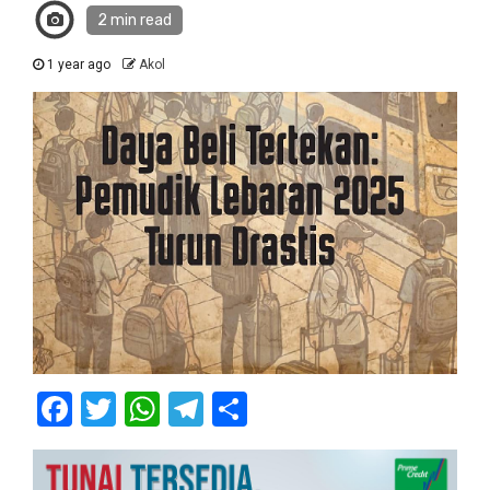
2 min read
1 year ago
Akol
Facebook
Twitter
WhatsApp
Telegram
Share