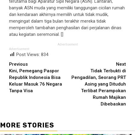
terutama bagi Aparatur Sipil Negara (ASN). Lantaran,
banyak ASN muda yang memiliki tanggungan cicilan rumah
dan kendaraan akhirnya memilih untuk tidak mudik,
mengingat dalam tiga bulan terakhir mereka tidak
memperoleh tambahan penghasilan dari perjalanan dinas
atau kegiatan seremonial. []
Advertisement
Advertisement
Post Views:
834
Continue
Previous
Next
Kini, Pemegang Paspor
Tidak Terbukti di
Reading
Republik Indonesia Bisa
Pengadilan, Seorang PRT
Keluar Masuk 76 Negara
Asing yang Dituduh
Tanpa Visa
Terlibat Perampokan
Rumah Majikan
Dibebaskan
MORE STORIES