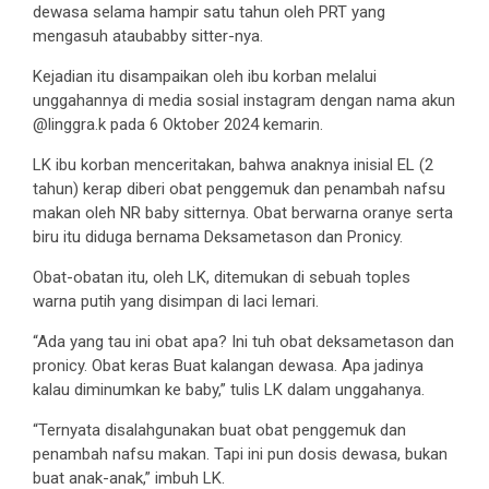
dewasa selama hampir satu tahun oleh PRT yang
mengasuh ataubabby sitter-nya.
Kejadian itu disampaikan oleh ibu korban melalui
unggahannya di media sosial instagram dengan nama akun
@linggra.k pada 6 Oktober 2024 kemarin.
LK ibu korban menceritakan, bahwa anaknya inisial EL (2
tahun) kerap diberi obat penggemuk dan penambah nafsu
makan oleh NR baby sitternya. Obat berwarna oranye serta
biru itu diduga bernama Deksametason dan Pronicy.
Obat-obatan itu, oleh LK, ditemukan di sebuah toples
warna putih yang disimpan di laci lemari.
“Ada yang tau ini obat apa? Ini tuh obat deksametason dan
pronicy. Obat keras Buat kalangan dewasa. Apa jadinya
kalau diminumkan ke baby,” tulis LK dalam unggahanya.
“Ternyata disalahgunakan buat obat penggemuk dan
penambah nafsu makan. Tapi ini pun dosis dewasa, bukan
buat anak-anak,” imbuh LK.