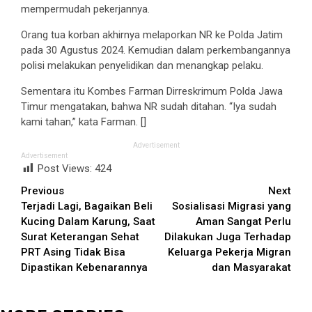
mempermudah pekerjannya.
Orang tua korban akhirnya melaporkan NR ke Polda Jatim
pada 30 Agustus 2024. Kemudian dalam perkembangannya
polisi melakukan penyelidikan dan menangkap pelaku.
Sementara itu Kombes Farman Dirreskrimum Polda Jawa
Timur mengatakan, bahwa NR sudah ditahan. “Iya sudah
kami tahan,” kata Farman. []
Advertisement
Advertisement
Post Views:
424
Continue
Previous
Next
Terjadi Lagi, Bagaikan Beli
Sosialisasi Migrasi yang
Reading
Kucing Dalam Karung, Saat
Aman Sangat Perlu
Surat Keterangan Sehat
Dilakukan Juga Terhadap
PRT Asing Tidak Bisa
Keluarga Pekerja Migran
Dipastikan Kebenarannya
dan Masyarakat