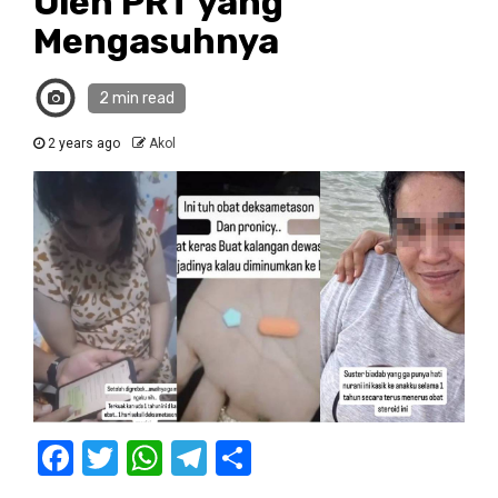
Oleh PRT yang
Mengasuhnya
2 min read
2 years ago
Akol
Facebook
Twitter
WhatsApp
Telegram
Share