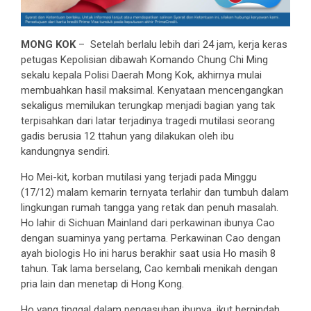
MONG KOK
– Setelah berlalu lebih dari 24 jam, kerja keras
petugas Kepolisian dibawah Komando Chung Chi Ming
sekalu kepala Polisi Daerah Mong Kok, akhirnya mulai
membuahkan hasil maksimal. Kenyataan mencengangkan
sekaligus memilukan terungkap menjadi bagian yang tak
terpisahkan dari latar terjadinya tragedi mutilasi seorang
gadis berusia 12 ttahun yang dilakukan oleh ibu
kandungnya sendiri.
Ho Mei-kit, korban mutilasi yang terjadi pada Minggu
(17/12) malam kemarin ternyata terlahir dan tumbuh dalam
lingkungan rumah tangga yang retak dan penuh masalah.
Ho lahir di Sichuan Mainland dari perkawinan ibunya Cao
dengan suaminya yang pertama. Perkawinan Cao dengan
ayah biologis Ho ini harus berakhir saat usia Ho masih 8
tahun. Tak lama berselang, Cao kembali menikah dengan
pria lain dan menetap di Hong Kong.
Ho yang tinggal dalam pengasuhan ibunya, ikut berpindah