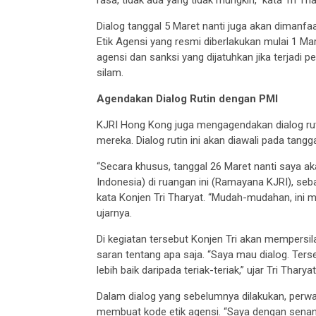
rasa, tidak ada yang tidak mungkin,” kata Tri Tha
Dialog tanggal 5 Maret nanti juga akan dimanf
Etik Agensi yang resmi diberlakukan mulai 1 M
agensi dan sanksi yang dijatuhkan jika terjadi
silam.
Agendakan Dialog Rutin dengan PMI
KJRI Hong Kong juga mengagendakan dialog rut
mereka. Dialog rutin ini akan diawali pada tang
“Secara khusus, tanggal 26 Maret nanti saya a
Indonesia) di ruangan ini (Ramayana KJRI), seb
kata Konjen Tri Tharyat. “Mudah-mudahan, ini 
ujarnya.
Di kegiatan tersebut Konjen Tri akan mempersi
saran tentang apa saja. “Saya mau dialog. Ters
lebih baik daripada teriak-teriak,” ujar Tri Tharyat
Dalam dialog yang sebelumnya dilakukan, perw
membuat kode etik agensi. “Saya dengan senang