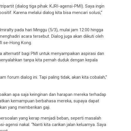
ipartit (dialog tiga pihak: KJRI-agensi-PMI). Saya ingin
itif. Karena melalui dialog kita bisa mencari solusi,”
dmiralty pada hari Minggu (5/3), mulai jam 12:00 hingga
enghadiri acara tersebut. Dialog juga akan diikuti oleh
MI se-Hong Kong.
na alternatif bagi PMI untuk menyampaikan aspirasi dan
g menyalahkan tanpa kita pernah duduk dengan kepala
m forum dialog ini. Tapi paling tidak, akan kita cobalah,”
mpaikan apa saja keinginan dan harapan mereka terhadap
gkatkan kemampuan berbahasa mereka, supaya dapat
kan yang memberikan gaji.
 persoalan yang kerap menjadi beban, seperti masalah
i-agensi nakal. “Nanti kita carikan jalan keluarnya. Saya