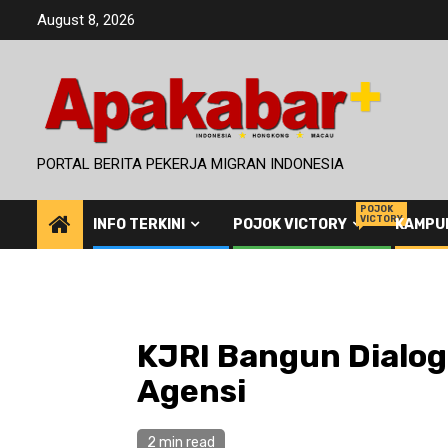
Skip
August 8, 2026
to
content
PORTAL BERITA PEKERJA MIGRAN INDONESIA
POJOK
VICTORY
INFO TERKINI
POJOK VICTORY
KAMPU
KJRI Bangun Dialog
Agensi
2 min read