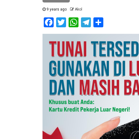
9 years ago
Akol
Facebook
Twitter
WhatsApp
Telegram
Share