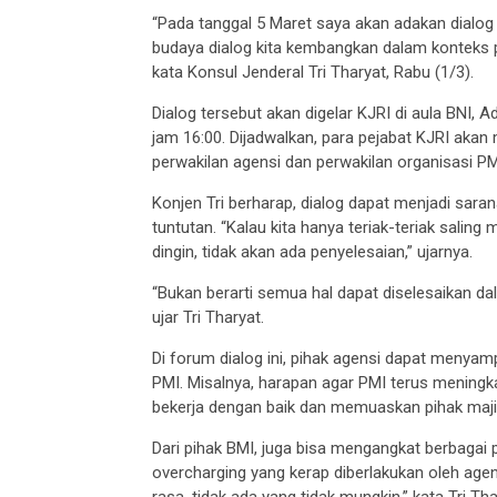
“Pada tanggal 5 Maret saya akan adakan dialog tr
budaya dialog kita kembangkan dalam konteks pos
kata Konsul Jenderal Tri Tharyat, Rabu (1/3).
Dialog tersebut akan digelar KJRI di aula BNI, A
jam 16:00. Dijadwalkan, para pejabat KJRI akan m
perwakilan agensi dan perwakilan organisasi P
Konjen Tri berharap, dialog dapat menjadi sara
tuntutan. “Kalau kita hanya teriak-teriak salin
dingin, tidak akan ada penyelesaian,” ujarnya.
“Bukan berarti semua hal dapat diselesaikan dala
ujar Tri Tharyat.
Di forum dialog ini, pihak agensi dapat menya
PMI. Misalnya, harapan agar PMI terus menin
bekerja dengan baik dan memuaskan pihak maji
Dari pihak BMI, juga bisa mengangkat berbagai
overcharging yang kerap diberlakukan oleh agens