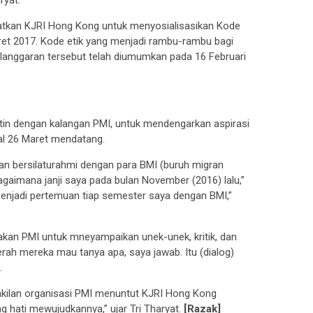
ryat.
aatkan KJRI Hong Kong untuk menyosialisasikan Kode
aret 2017. Kode etik yang menjadi rambu-rambu bagi
 pelanggaran tersebut telah diumumkan pada 16 Februari
in dengan kalangan PMI, untuk mendengarkan aspirasi
gal 26 Maret mendatang.
kan bersilaturahmi dengan para BMI (buruh migran
agaimana janji saya pada bulan November (2016) lalu,”
menjadi pertemuan tiap semester saya dengan BMI,”
lakan PMI untuk mneyampaikan unek-unek, kritik, dan
erah mereka mau tanya apa, saya jawab. Itu (dialog)
.
akilan organisasi PMI menuntut KJRI Hong Kong
 hati mewujudkannya,” ujar Tri Tharyat.
[Razak]