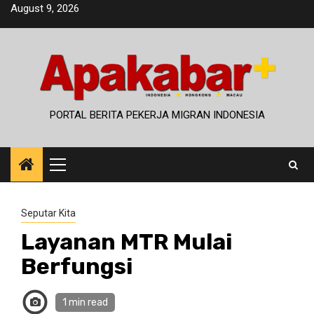
Skip
August 9, 2026
to
content
PORTAL BERITA PEKERJA MIGRAN INDONESIA
Primary
Menu
Seputar Kita
Layanan MTR Mulai
Berfungsi
1 min read