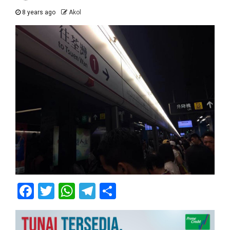
8 years ago
Akol
Facebook
Twitter
WhatsApp
Telegram
Share