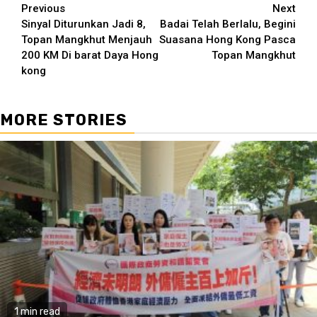
Continue
Previous
Next
Sinyal Diturunkan Jadi 8,
Badai Telah Berlalu, Begini
Reading
Topan Mangkhut Menjauh
Suasana Hong Kong Pasca
200 KM Di barat Daya Hong
Topan Mangkhut
kong
MORE STORIES
1 min read